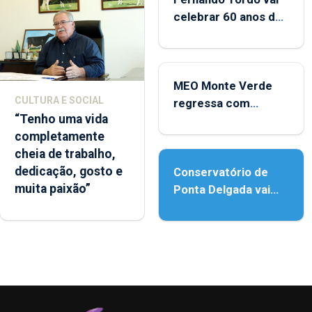
celebrar 60 anos de
carreira no Coliseu
Micaelense
MEO Monte Verde
CULTURA E SOCIAL
regressa com
“Tenho uma vida
reforço da
completamente
acessibilidade
cheia de trabalho,
dedicação, gosto e
Conservatório de
muita paixão”
Ponta Delgada vai
contar com novos
instrumentos