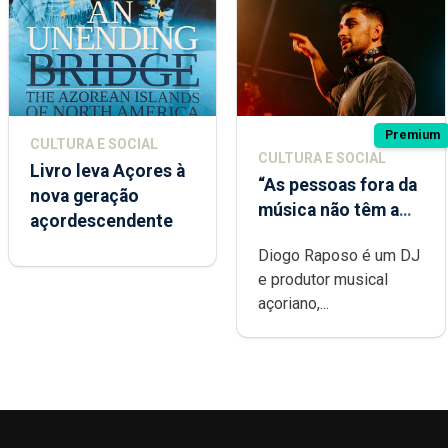
Premium
CULTURA E SOCIAL
CULTURA E SOCIAL
Livro leva Açores à
“As pessoas fora da
nova geração
música não têm a
açordescendente
noção do quão
Diogo Raposo é um DJ
difícil é produzir
e produtor musical
uma música”
açoriano,...