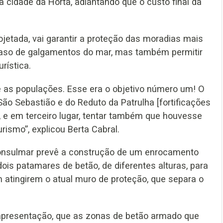
a cidade da Horta, adiantando que o custo final da
ojetada, vai garantir a proteção das moradias mais
aso de galgamentos do mar, mas também permitir
rística.
 e as populações. Esse era o objetivo número um! O
São Sebastião e do Reduto da Patrulha [fortificações
, e em terceiro lugar, tentar também que houvesse
rismo”, explicou Berta Cabral.
onsulmar prevê a construção de um enrocamento
ois patamares de betão, de diferentes alturas, para
 atingirem o atual muro de proteção, que separa o
e apresentação, que as zonas de betão armado que