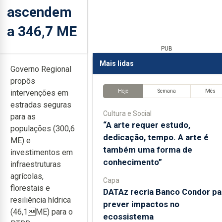
ascendem
a 346,7 ME
PUB
Mais lidas
Governo Regional
propôs
Hoje
Semana
Mês
intervenções em
estradas seguras
Cultura e Social
para as
“A arte requer estudo,
populações (300,6
dedicação, tempo. A arte é
ME) e
também uma forma de
investimentos em
conhecimento”
infraestruturas
agrícolas,
Capa
florestais e
DATAz recria Banco Condor pa
resiliência hídrica
prever impactos no
(46,1ME) para o
ecossistema