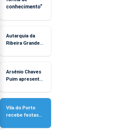
conhecimento”
Autarquia da
Ribeira Grande
promove
iniciativa
"Museus no
Arsénio Chaves
Verão"
Puim apresenta
obras na
Biblioteca de
Vila do Porto
Vila do Porto
recebe festas
em honra de
Nossa Senhora