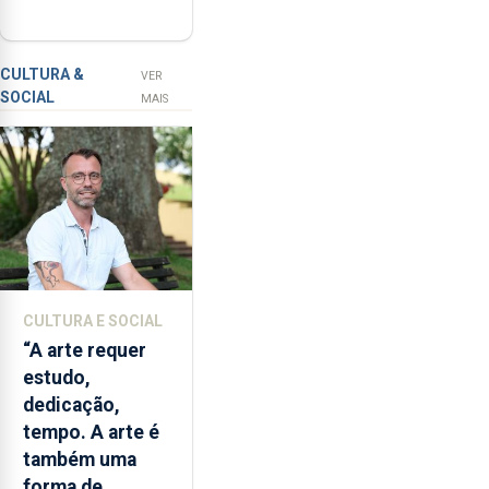
de venda de
num
álcool na Região
investimento
de
CULTURA &
VER
SOCIAL
2,3
MAIS
milhões
de
euros.
CULTURA E SOCIAL
“A arte requer
estudo,
dedicação,
tempo. A arte é
também uma
forma de