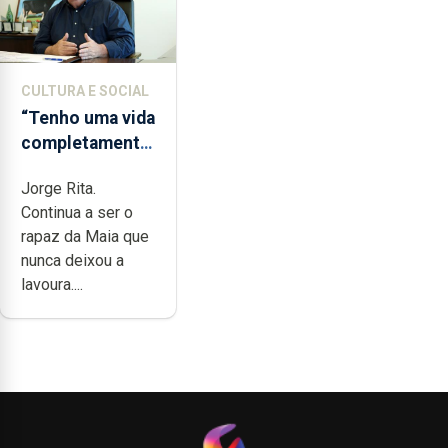
CULTURA E SOCIAL
“Tenho uma vida
completamente
cheia de
Jorge Rita.
trabalho,
Continua a ser o
dedicação,
rapaz da Maia que
gosto e muita
nunca deixou a
paixão”
lavoura....