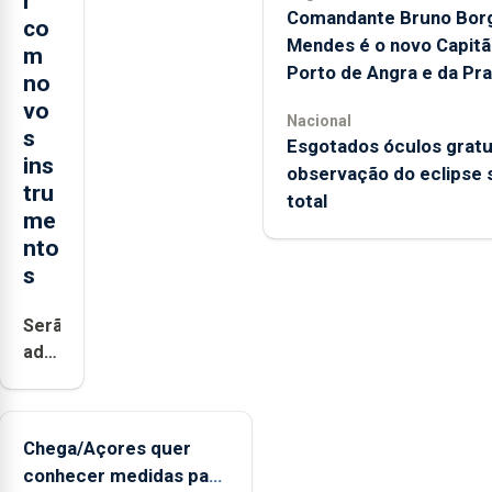
r
Comandante Bruno Bor
co
Mendes é o novo Capitã
m
Porto de Angra e da Pra
no
vo
Nacional
s
Esgotados óculos gratu
ins
observação do eclipse 
tru
total
me
nto
s
Serão
adquiridos
instrumentos
de
sopro,
Chega/Açores quer
uma
conhecer medidas para
harpa,