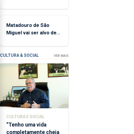
controlar a dívida
tímpanos
pública regional
e
estrados,
Matadouro de São
permitindo
Miguel vai ser alvo de
reforçar
requalificação
as
condições
de
CULTURA & SOCIAL
VER MAIS
ensino
da
instituição
CULTURA E SOCIAL
“Tenho uma vida
completamente cheia