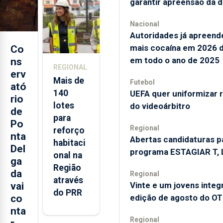
garantir apreensão da 
Açores
Nacional
Autoridades já apreen
mais cocaína em 2026 
Co
em todo o ano de 2025
ns
REGIONAL
erv
Mais de
Futebol
ató
140
UEFA quer uniformizar 
rio
lotes
do videoárbitro
de
para
Po
Regional
reforço
nta
Abertas candidaturas p
habitaci
Del
programa ESTAGIAR T, L
onal na
ga
Região
da
Regional
através
Vinte e um jovens inte
vai
do PRR
edição de agosto do OT
co
nta
Regional