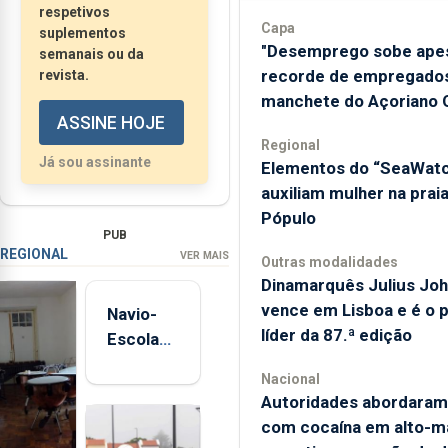
pequenas, que
respetivos
Capa
suplementos
medidas do
"Desemprego sobe ape
semanais ou da
Programa Regional
recorde de empregados
revista.
de Promoção de
manchete do Açoriano O
Alimentação
ASSINE HOJE
Saudável (PRPAS) já
Regional
Já sou assinante
​Elementos do “SeaWat
estão em prática nas
auxiliam mulher na prai
creches, jardins de...
Pópulo
PUB
REGIONAL
VER MAIS
Outras modalidades
Dinamarquês Julius Jo
vence em Lisboa e é o 
Navio-
líder da 87.ª edição
Escola
Sagres
Nacional
está de
Autoridades abordaram
regresso
com cocaína em alto-m
aos