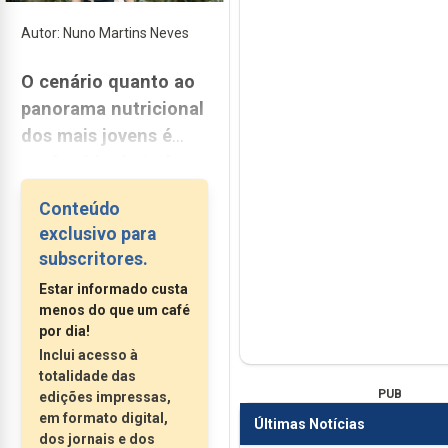
Autor: Nuno Martins Neves
O cenário quanto ao
panorama nutricional
dos mais jovens é
conhecido de todos,
com a região a
Conteúdo
apresentar
exclusivo para
indicadores
subscritores.
preocupantes, como
Estar informado custa
liderando o país na
menos do que um café
maior prevalência de
por dia!
excesso peso e na
Inclui acesso à
obesidade infantil.
totalidade das
PUB
edições impressas,
Focando nas faixas
em formato digital,
Últimas Notícias
etárias mais
dos jornais e dos