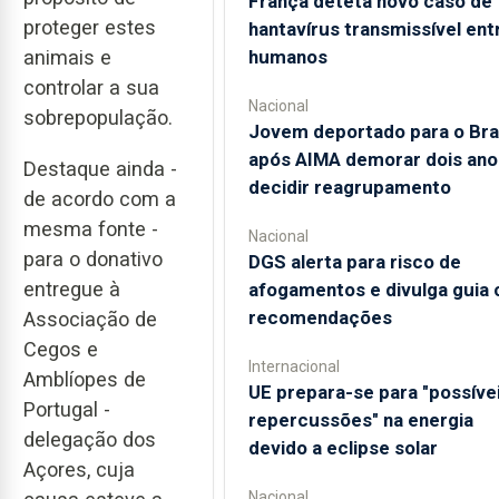
França deteta novo caso de
proteger estes
hantavírus transmissível ent
humanos
animais e
controlar a sua
Nacional
sobrepopulação.
Jovem deportado para o Bras
após AIMA demorar dois ano
Destaque ainda -
decidir reagrupamento
de acordo com a
mesma fonte -
Nacional
para o donativo
DGS alerta para risco de
entregue à
afogamentos e divulga guia
recomendações
Associação de
Cegos e
Internacional
Amblíopes de
UE prepara-se para "possíve
Portugal -
repercussões" na energia
delegação dos
devido a eclipse solar
Açores, cuja
Nacional