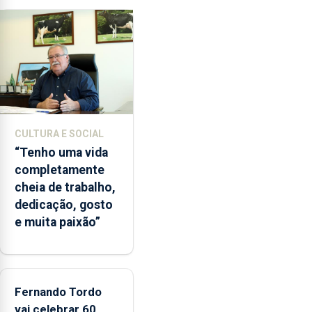
ilegal
de
lapas
entre
2022
e
2026.
A
CULTURA E SOCIAL
ilha
“Tenho uma vida
das
completamente
Flores
cheia de trabalho,
apresenta
dedicação, gosto
um
e muita paixão”
“decréscimo
significativo”
da
CPUE
entre
Fernando Tordo
2022
vai celebrar 60