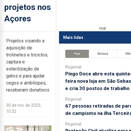
projetos nos
Açores
PUB
Mais lidas
Projetos visando a
aquisição de
Hoje
Semana
Mê
trotinetes e triciclos;
captura e
Regional
esterilização de
Pingo Doce abre esta quinta
gatos e para ajudar
feira nova loja em São Sebas
cegos e amblíopes,
e cria 30 postos de trabalho
receberam donativos
Regional
67 pessoas retiradas de par
30 de nov. de 2023,
10:32
de campismo na ilha Terceir
Regional
Proteção Civil atualiza para 