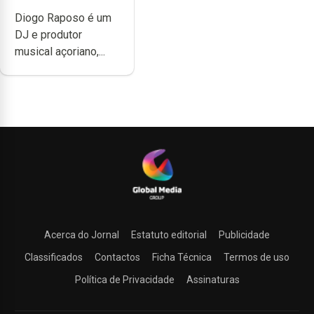
têm a noção do
Diogo Raposo é um
quão difícil é
DJ e produtor
produzir uma
musical açoriano,...
música”
Acerca do Jornal
Estatuto editorial
Publicidade
Classificados
Contactos
Ficha Técnica
Termos de uso
Política de Privacidade
Assinaturas