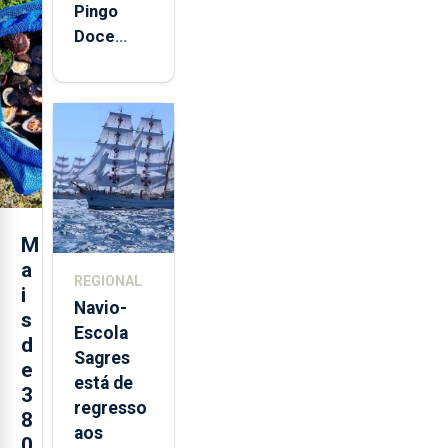
Pingo
Doce
abre esta
quinta-
feira nova
loja em
São
Sebastião
e cria 30
postos de
M
trabalho
a
REGIONAL
i
Navio-
s
Escola
d
Sagres
e
está de
3
regresso
8
aos
0