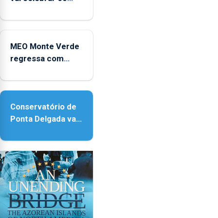
e
anos de carreira
2025
no Coliseu
Micaelense
MEO Monte Verde
regressa com
reforço da
acessibilidade
Conservatório de
Ponta Delgada vai
contar com novos
instrumentos