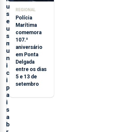
u
REGIONAL
s
Polícia
e
Marítima
u
comemora
s
107.º
m
aniversário
u
em Ponta
n
Delgada
i
entre os dias
c
5 e 13 de
i
setembro
p
a
i
s
a
b
r