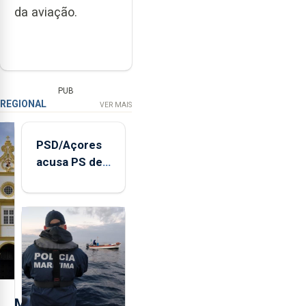
da aviação.
PUB
REGIONAL
VER MAIS
PSD/Açores
acusa PS de
"posição
contraditória"
sobre
evolução
turística
M