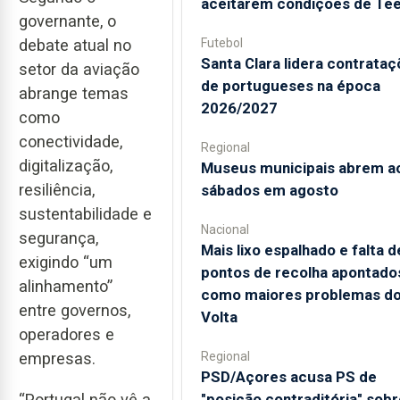
aceitarem condições de Te
governante, o
debate atual no
Futebol
Santa Clara lidera contrata
setor da aviação
de portugueses na época
abrange temas
2026/2027
como
conectividade,
Regional
digitalização,
Museus municipais abrem a
resiliência,
sábados em agosto
sustentabilidade e
Nacional
segurança,
Mais lixo espalhado e falta d
exigindo “um
pontos de recolha apontado
alinhamento”
como maiores problemas d
entre governos,
Volta
operadores e
empresas.
Regional
PSD/Açores acusa PS de
"posição contraditória" sobr
“Portugal não vê a