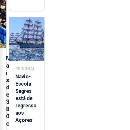
abre esta
quinta-
feira nova
loja em
São
Sebastião
e cria 30
postos de
M
trabalho
a
REGIONAL
i
Navio-
s
Escola
d
Sagres
e
está de
3
regresso
8
aos
0
Açores
o