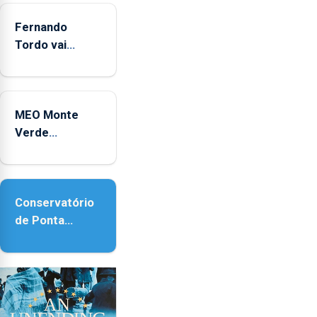
Fernando
Tordo vai
celebrar 60
anos de
carreira no
MEO Monte
Coliseu
Verde
Micaelense
regressa com
reforço da
acessibilidade
Conservatório
de Ponta
Delgada vai
contar com
novos
instrumentos