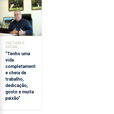
lapas
entre
2022
e
2026.
A
ilha
CULTURA E
das
SOCIAL
Flores
“Tenho uma
apresenta
vida
um
completament
“decréscimo
e cheia de
significativo”
trabalho,
da
dedicação,
CPUE
gosto e muita
entre
paixão”
2022
e
2025