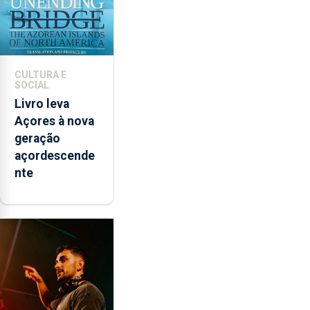
CULTURA E
SOCIAL
Livro leva
Açores à nova
geração
açordescende
nte