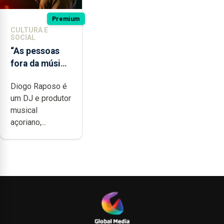
Premium
CULTURA E
SOCIAL
“As pessoas
fora da música
não têm a
Diogo Raposo é
noção do quão
um DJ e produtor
difícil é
musical
produzir uma
açoriano,...
música”