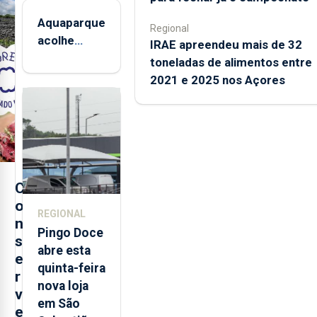
Aquaparque
Regional
acolhe
IRAE apreendeu mais de 32
Noites de
toneladas de alimentos entre
Verão até
2021 e 2025 nos Açores
12 de
setembro
C
o
REGIONAL
n
Pingo Doce
s
abre esta
e
quinta-feira
r
nova loja
v
em São
e