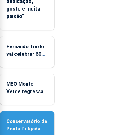
dedicação,
a
gosto e muita
possibilidade
paixão”
das
marcas
brancas
poderem
Fernando Tordo
ostentar
vai celebrar 60
a
anos de carreira
Marca
no Coliseu
Açores
Micaelense
MEO Monte
Verde regressa
com reforço da
acessibilidade
Conservatório de
Ponta Delgada