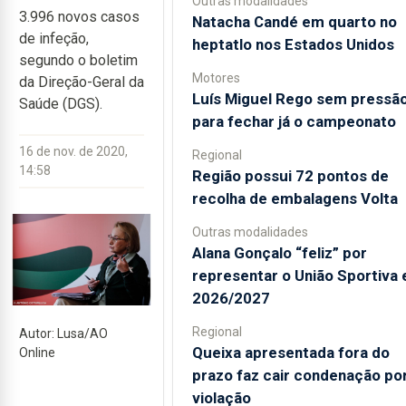
Outras modalidades
3.996 novos casos
Natacha Candé em quarto no
de infeção,
heptatlo nos Estados Unidos
segundo o boletim
Motores
da Direção-Geral da
Luís Miguel Rego sem pressã
Saúde (DGS).
para fechar já o campeonato
16 de nov. de 2020,
Regional
14:58
Região possui 72 pontos de
recolha de embalagens Volta
Outras modalidades
Alana Gonçalo “feliz” por
representar o União Sportiva
2026/2027
Regional
Autor: Lusa/AO
Queixa apresentada fora do
Online
prazo faz cair condenação po
violação