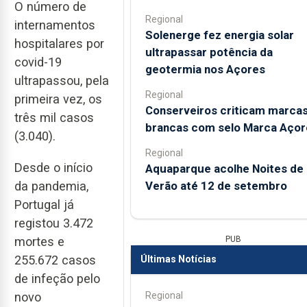
O número de
Regional
internamentos
Solenerge fez energia solar
hospitalares por
ultrapassar potência da
covid-19
geotermia nos Açores
ultrapassou, pela
Regional
primeira vez, os
Conserveiros criticam marca
três mil casos
brancas com selo Marca Açor
(3.040).
Regional
Desde o início
Aquaparque acolhe Noites de
Verão até 12 de setembro
da pandemia,
Portugal já
registou 3.472
PUB
mortes e
255.672 casos
Últimas Notícias
de infeção pelo
Regional
novo