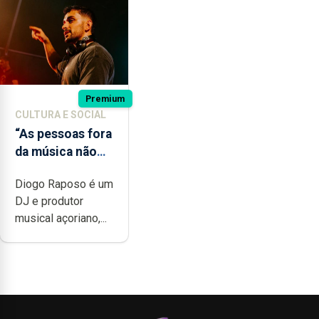
Premium
CULTURA E SOCIAL
“As pessoas fora
da música não
têm a noção do
Diogo Raposo é um
quão difícil é
DJ e produtor
produzir uma
musical açoriano,...
música”