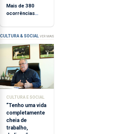
à
Mais de 380
Marca
ocorrências
Açores,
registadas de
a
apanha ilegal de
Associação
lapas entre 2022
CULTURA & SOCIAL
VER MAIS
de
e 2026
Conserveiros
dos
Açores,
que
emitiu
parecer
desfavorável
à
CULTURA E SOCIAL
proposta
“Tenho uma vida
do
completamente
Chega,
cheia de
critica
trabalho,
também