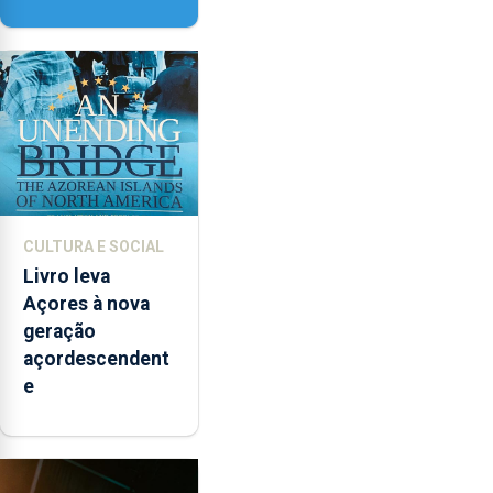
vai contar com
novos
instrumentos
CULTURA E SOCIAL
Livro leva
Açores à nova
geração
açordescendent
e