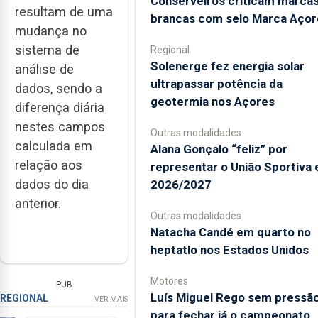
Conserveiros criticam marca
resultam de uma
brancas com selo Marca Açor
mudança no
sistema de
Regional
Solenerge fez energia solar
análise de
ultrapassar potência da
dados, sendo a
geotermia nos Açores
diferença diária
nestes campos
Outras modalidades
calculada em
Alana Gonçalo “feliz” por
relação aos
representar o União Sportiva
dados do dia
2026/2027
anterior.
Outras modalidades
Natacha Candé em quarto no
heptatlo nos Estados Unidos
Motores
PUB
Luís Miguel Rego sem pressã
REGIONAL
VER MAIS
para fechar já o campeonato