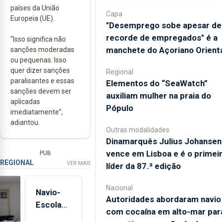
países da União
Capa
Europeia (UE).
"Desemprego sobe apesar de
recorde de empregados" é a
“Isso significa não
manchete do Açoriano Orient
sanções moderadas
ou pequenas. Isso
quer dizer sanções
Regional
paralisantes e essas
​Elementos do “SeaWatch”
sanções devem ser
auxiliam mulher na praia do
aplicadas
Pópulo
imediatamente”,
adiantou.
Outras modalidades
Dinamarquês Julius Johansen
vence em Lisboa e é o primei
PUB
REGIONAL
VER MAIS
líder da 87.ª edição
Nacional
Navio-
Autoridades abordaram navio
Escola
com cocaína em alto-mar par
Sagres