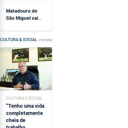
pública regional
estrados,
Matadouro de
permitindo
São Miguel vai
reforçar
ser alvo de
as
requalificação
condições
de
CULTURA & SOCIAL
VER MAIS
ensino
da
instituição
CULTURA E SOCIAL
“Tenho uma vida
completamente
cheia de
trabalho,