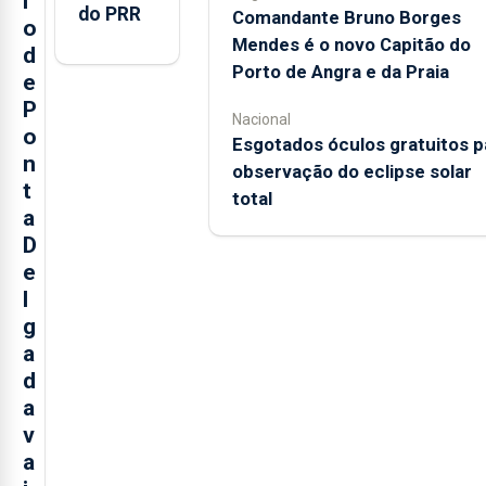
i
do PRR
Comandante Bruno Borges
o
Mendes é o novo Capitão do
d
Porto de Angra e da Praia
e
P
Nacional
o
Esgotados óculos gratuitos p
n
observação do eclipse solar
t
total
a
D
e
l
g
a
d
a
v
a