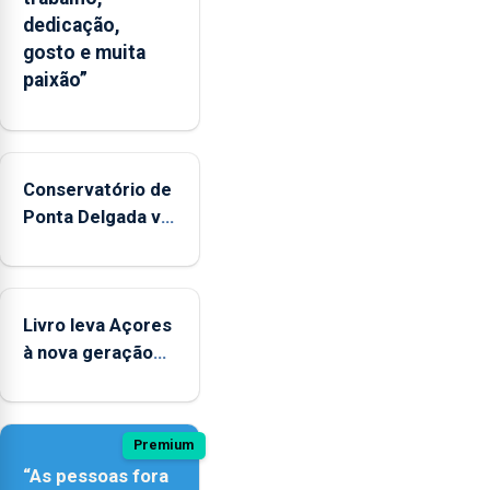
dedicação,
gosto e muita
paixão”
Conservatório de
Ponta Delgada vai
contar com
novos
instrumentos
Livro leva Açores
à nova geração
açordescendente
Premium
“As pessoas fora