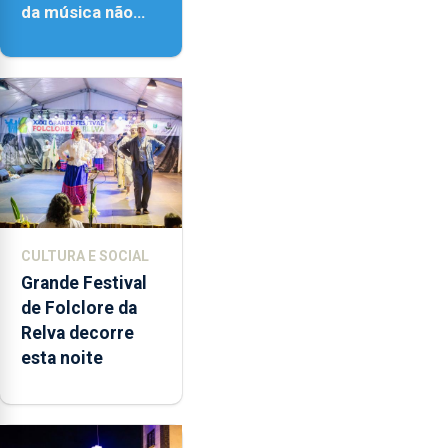
da música não
têm a noção do
quão difícil é
produzir uma
música”
CULTURA E SOCIAL
Grande Festival
de Folclore da
Relva decorre
esta noite