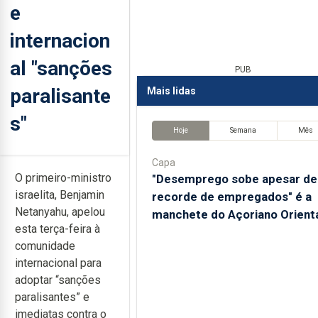
e
internacion
al "sanções
PUB
paralisante
Mais lidas
s"
Hoje
Semana
Mês
Capa
O primeiro-ministro
"Desemprego sobe apesar de
israelita, Benjamin
recorde de empregados" é a
Netanyahu, apelou
manchete do Açoriano Orient
esta terça-feira à
comunidade
internacional para
adoptar “sanções
paralisantes” e
imediatas contra o