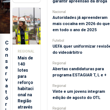
garantir apreensão da droga
está de
regresso
Nacional
aos
Autoridades já apreenderam
Açores
mais cocaína em 2026 do que
em todo o ano de 2025
Futebol
C
UEFA quer uniformizar revisõ
o
REGIONAL
do videoárbitro
n
Mais de
s
Regional
140
e
Abertas candidaturas para
lotes
r
programa ESTAGIAR T, L e +
para
v
reforço
a
Regional
habitaci
t
Vinte e um jovens integram
onal na
ó
edição de agosto do OTL
Região
r
através
Regional