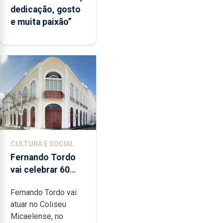
dedicação, gosto
e muita paixão”
CULTURA E SOCIAL
Fernando Tordo
vai celebrar 60
anos de carreira
Fernando Tordo vai
no Coliseu
atuar no Coliseu
Micaelense
Micaelense, no