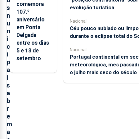
u
comemora
s
evolução turística
107.º
m
aniversário
Nacional
u
em Ponta
Céu pouco nublado ou limpo
n
Delgada
durante o eclipse total do So
i
entre os dias
c
Nacional
5 e 13 de
i
Portugal continental em sec
setembro
p
meteorológica, mês passado
a
o julho mais seco do século
i
s
a
b
r
e
m
a