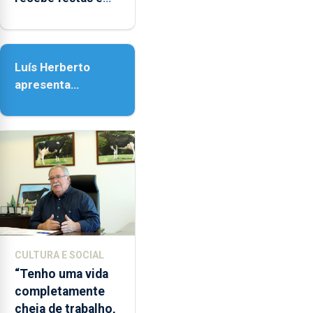
14h00
honra de Nossa
e
Senhora da
as
Assunção
18h00.
Luís Herberto
apresenta
‘Lugares da
Paisagem’
CULTURA E SOCIAL
“Tenho uma vida
completamente
cheia de trabalho,