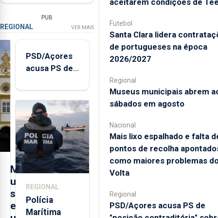
aceitarem condições de Te
PUB
Futebol
REGIONAL
VER MAIS
Santa Clara lidera contrata
de portugueses na época
PSD/Açores
2026/2027
acusa PS de
"posição
Regional
Museus municipais abrem a
contraditória"
sábados em agosto
sobre
evolução
Nacional
turística
Mais lixo espalhado e falta d
pontos de recolha apontado
como maiores problemas d
M
Volta
u
REGIONAL
s
Regional
Polícia
e
PSD/Açores acusa PS de
Marítima
"posição contraditória" sobr