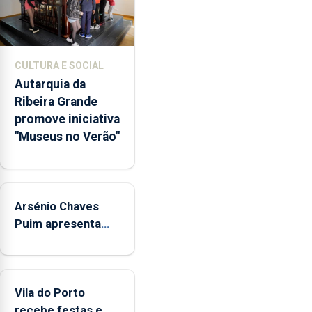
museus
e
núcleos
museológicos
CULTURA E SOCIAL
integrados
Autarquia da
na
Ribeira Grande
Rede
promove iniciativa
Municipal
"Museus no Verão"
de
Museus
aos
sábados
Arsénio Chaves
durante
o
Puim apresenta
mês
obras na Biblioteca
de
de Vila do Porto
agosto,
entre
Vila do Porto
as
recebe festas em