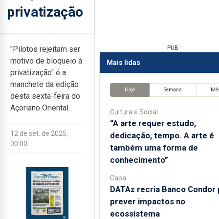
privatização
"Pilotos rejeitam ser
PUB
motivo de bloqueio à
Mais lidas
privatização" é a
manchete da edição
Hoje
Semana
Mê
desta sexta-feira do
Açoriano Oriental.
Cultura e Social
“A arte requer estudo,
12 de set. de 2025,
dedicação, tempo. A arte é
00:00
também uma forma de
conhecimento”
Capa
DATAz recria Banco Condor 
prever impactos no
ecossistema