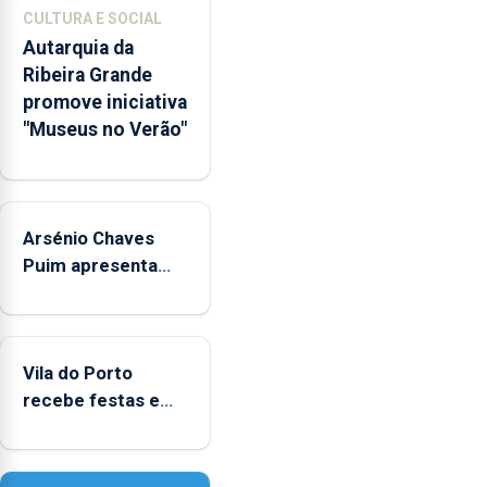
museológicos
CULTURA E SOCIAL
integrados
Autarquia da
na
Ribeira Grande
Rede
promove iniciativa
Municipal
"Museus no Verão"
de
Museus
aos
sábados
Arsénio Chaves
durante
o
Puim apresenta
mês
obras na Biblioteca
de
de Vila do Porto
agosto,
entre
Vila do Porto
as
recebe festas em
14h00
honra de Nossa
e
Senhora da
as
Assunção