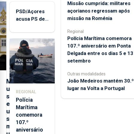
Missão cumprida: militares
açorianos regressam após
PSD/Açores
missão na Roménia
acusa PS de
"posição
Regional
contraditória"
Polícia Marítima comemora
sobre
107.º aniversário em Ponta
evolução
Delgada entre os dias 5 e 13
turística
setembro
Outras modalidades
M
João Medeiros mantém 30.º
u
lugar na Volta a Portugal
REGIONAL
s
Polícia
e
Marítima
u
comemora
s
107.º
m
aniversário
u