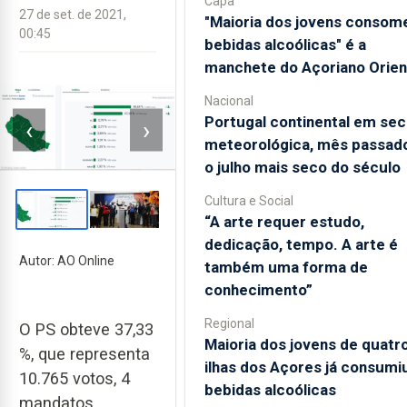
Capa
27 de set. de 2021,
"Maioria dos jovens consom
00:45
bebidas alcoólicas" é a
manchete do Açoriano Orien
Nacional
Portugal continental em sec
‹
›
meteorológica, mês passado
o julho mais seco do século
Cultura e Social
“A arte requer estudo,
dedicação, tempo. A arte é
Autor: AO Online
também uma forma de
conhecimento”
Regional
O PS obteve 37,33
Maioria dos jovens de quatr
%, que representa
ilhas dos Açores já consumi
10.765 votos, 4
bebidas alcoólicas
mandatos