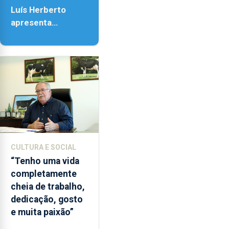
18h00.
Luís Herberto
apresenta
‘Lugares da
Paisagem’
CULTURA E SOCIAL
“Tenho uma vida
completamente
cheia de trabalho,
dedicação, gosto
e muita paixão”