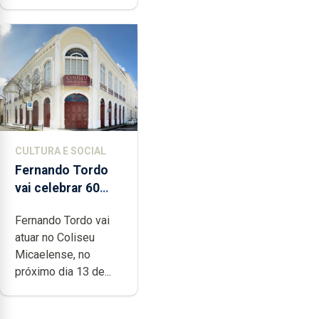
CULTURA E SOCIAL
Fernando Tordo
vai celebrar 60
anos de carreira
Fernando Tordo vai
no Coliseu
atuar no Coliseu
Micaelense
Micaelense, no
próximo dia 13 de...