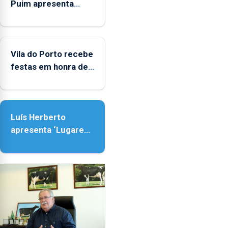
Puim apresenta
obras na Biblioteca
de Vila do Porto
Vila do Porto recebe
festas em honra de
Nossa Senhora da
Assunção
Luís Herberto
apresenta ‘Lugares
da Paisagem’