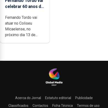
Fernando Tordo vai
celebrar 60 anos de
carreira no Coliseu
Fernando Tordo vai
Micaelense
atuar no Coliseu
Micaelense, no
próximo dia 13 de...
Acerca do Jornal
Estatuto editorial
Publicidade
Classificados
Contactos
Ficha Técnica
Termos de uso