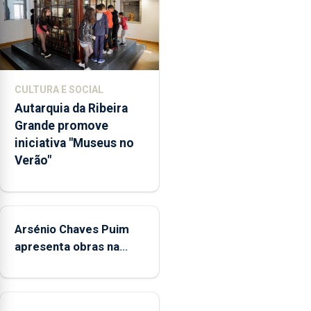
de
euros
e
abrange
767
CULTURA E SOCIAL
respostas
Autarquia da Ribeira
habitacionais,
Grande promove
anunciou
iniciativa "Museus no
o
Verão"
Governo
Regional.
Arsénio Chaves Puim
apresenta obras na
Biblioteca de Vila do
Porto