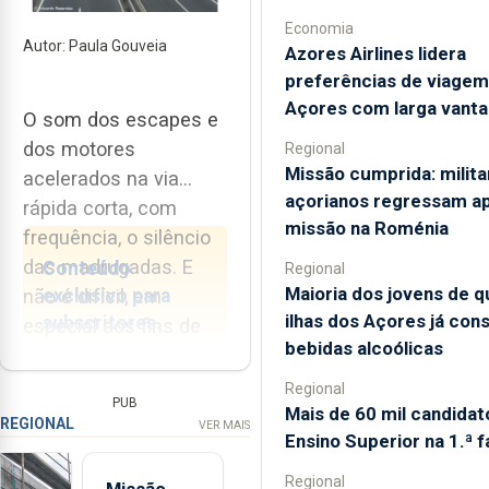
Economia
Autor: Paula Gouveia
Azores Airlines lidera
preferências de viagem
Açores com larga vant
O som dos escapes e
dos motores
Regional
Missão cumprida: milita
acelerados na via
açorianos regressam a
rápida corta, com
missão na Roménia
frequência, o silêncio
das madrugadas. E
Conteúdo
Regional
Maioria dos jovens de q
exclusivo para
não é difícil, em
ilhas dos Açores já con
subscritores.
especial aos fins de
bebidas alcoólicas
semana, circular numa
Estar informado
das SCUT (estradas
Regional
PUB
custa menos do
Mais de 60 mil candidat
sem custo para o
REGIONAL
VER MAIS
que um café por
Ensino Superior na 1.ª 
utilizador) da ilha de
dia!
São Miguel, e ser-se
Regional
Missão