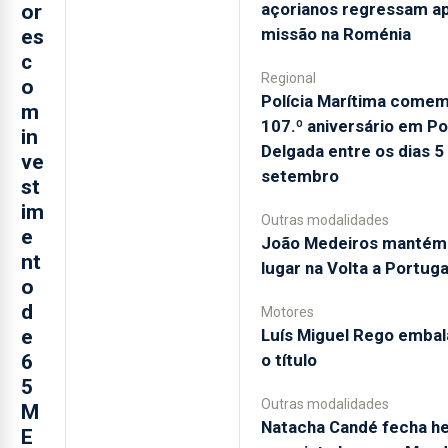
açorianos regressam a
or
missão na Roménia
es
c
Regional
o
Polícia Marítima come
m
107.º aniversário em P
in
Delgada entre os dias 5
ve
setembro
st
im
Outras modalidades
e
João Medeiros mantém 
nt
lugar na Volta a Portuga
o
d
Motores
Luís Miguel Rego embal
e
o título
6
5
Outras modalidades
M
Natacha Candé fecha he
E