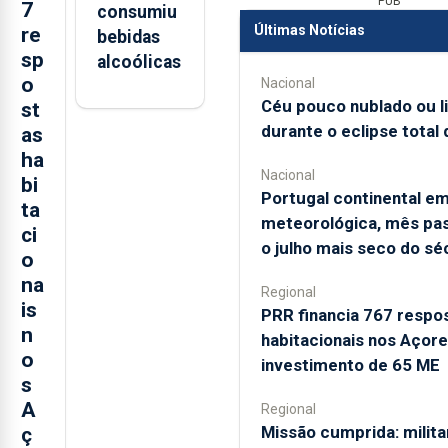
PUB
7
consumiu
Últimas Notícias
re
bebidas
sp
alcoólicas
o
Nacional
Céu pouco nublado ou 
st
durante o eclipse total 
as
ha
Nacional
bi
Portugal continental e
ta
meteorológica, mês pas
ci
o julho mais seco do sé
o
na
Regional
is
PRR financia 767 respo
n
habitacionais nos Açor
o
investimento de 65 ME
s
A
Regional
Missão cumprida: milita
ç