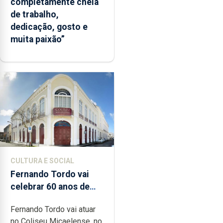
completamente cheia
de trabalho,
dedicação, gosto e
muita paixão”
CULTURA E SOCIAL
Fernando Tordo vai
celebrar 60 anos de
carreira no Coliseu
Fernando Tordo vai atuar
Micaelense
no Coliseu Micaelense, no