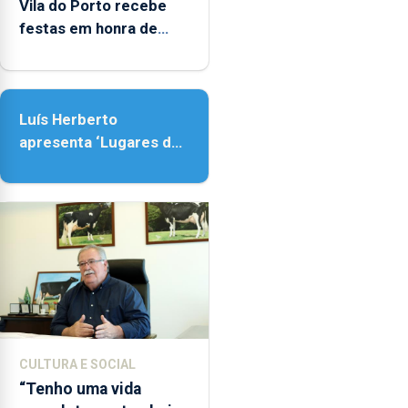
Vila do Porto recebe
festas em honra de
Nossa Senhora da
Assunção
Luís Herberto
apresenta ‘Lugares da
Paisagem’
CULTURA E SOCIAL
“Tenho uma vida