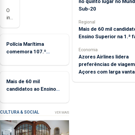
no quinto lugar no Mund
Sub-20
O
investimento
Regional
em
Mais de 60 mil candidat
habitação
Ensino Superior na 1.ª 
financiado
Polícia Marítima
pelo
Economia
comemora 107.º
Plano
Azores Airlines lidera
aniversário em Ponta
de
preferências de viagem
Delgada entre os dias 5
Recuperação
Açores com larga vant
e 13 de setembro
e
Mais de 60 mil
Resiliência
candidatos ao Ensino
(PRR)
Superior na 1.ª fase
nos
Açores
ronda
CULTURA & SOCIAL
VER MAIS
os
65
milhões