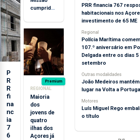
ultrapassado por
PRR financia 767 respo
cumprida:
Inclui acesso à
carros e motas...
habitacionais nos Açor
militares
totalidade das edições
investimento de 65 ME
impressas, em formato
açorianos
digital, dos jornais e dos
regressam
Regional
respetivos suplementos
após
Polícia Marítima come
semanais ou da revista.
missão na
107.º aniversário em P
Roménia
Delgada entre os dias 5
ASSINE HOJE
setembro
P
Já sou assinante
Outras modalidades
R
João Medeiros mantém 
Premium
R
REGIONAL
lugar na Volta a Portuga
fi
Maioria
Motores
na
dos
Luís Miguel Rego embal
nc
jovens de
o título
ia
quatro
7
ilhas dos
6
Açores já