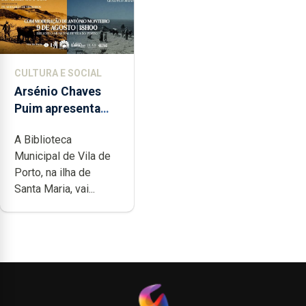
CULTURA E SOCIAL
Arsénio Chaves
Puim apresenta
obras na
A Biblioteca
Biblioteca de Vila
Municipal de Vila de
do Porto
Porto, na ilha de
Santa Maria, vai...