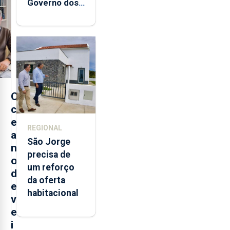
Governo dos
Açores
destaca
execução e
modernização
da saúde
O
c
e
REGIONAL
a
São Jorge
n
precisa de
o
um reforço
d
da oferta
e
habitacional
v
e
i