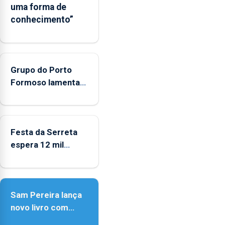
uma forma de
como
conhecimento”
Domínio
Estratégico
nacional
Grupo do Porto
Formoso lamenta
falta de apoio do
governo ao folclore
Festa da Serreta
espera 12 mil
peregrinos
Sam Pereira lança
novo livro com
quase seis