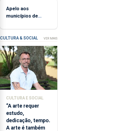
populacional
que
Apelo aos
representam
municípios de
mais
reforço do
de
financiamento
900
investigadores,
CULTURA & SOCIAL
VER MAIS
pedem
à
Agência
para
a
Investigação
e
Inovação
CULTURA E SOCIAL
que
“A arte requer
o
estudo,
Oceano
dedicação, tempo.
seja
A arte é também
reconhecido