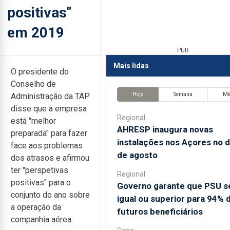
positivas"
em 2019
PUB
Mais lidas
O presidente do
Conselho de
Hoje
Semana
M
Administração da TAP
disse que a empresa
Regional
está "melhor
AHRESP inaugura novas
preparada" para fazer
instalações nos Açores no d
face aos problemas
de agosto
dos atrasos e afirmou
ter "perspetivas
Regional
positivas" para o
Governo garante que PSU s
conjunto do ano sobre
igual ou superior para 94% 
a operação da
futuros beneficiários
companhia aérea.