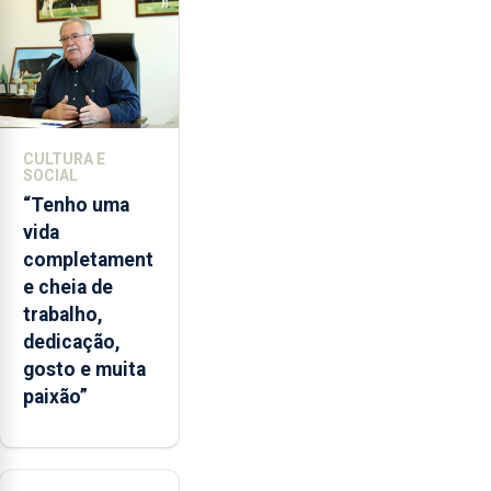
entre
2022
e
2026.
A
ilha
CULTURA E
das
SOCIAL
Flores
“Tenho uma
apresenta
vida
um
completament
“decréscimo
e cheia de
significativo”
trabalho,
da
dedicação,
CPUE
gosto e muita
entre
paixão”
2022
e
2025