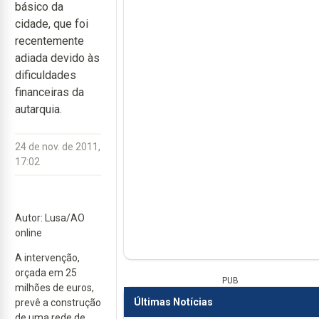
básico da
cidade, que foi
recentemente
adiada devido às
dificuldades
financeiras da
autarquia.
24 de nov. de 2011,
17:02
Autor: Lusa/AO
online
A intervenção,
orçada em 25
PUB
milhões de euros,
Últimas Notícias
prevê a construção
de uma rede de