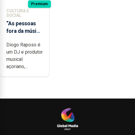
Premium
CULTURA E
SOCIAL
“As pessoas
fora da música
não têm a
Diogo Raposo é
noção do quão
um DJ e produtor
difícil é
musical
produzir uma
açoriano,...
música”