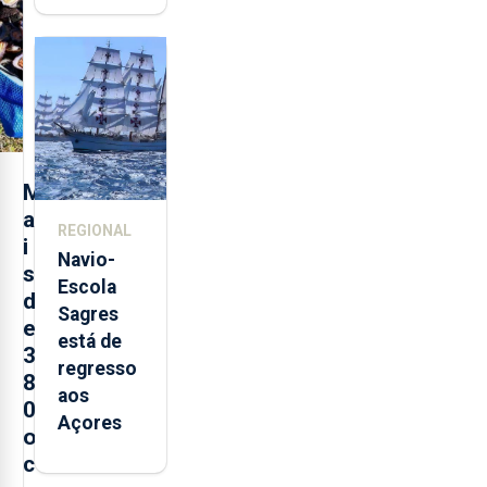
quinta-
feira nova
loja em
São
Sebastião
e cria 30
postos de
M
trabalho
a
REGIONAL
i
Navio-
s
Escola
d
Sagres
e
está de
3
regresso
8
aos
0
Açores
o
c