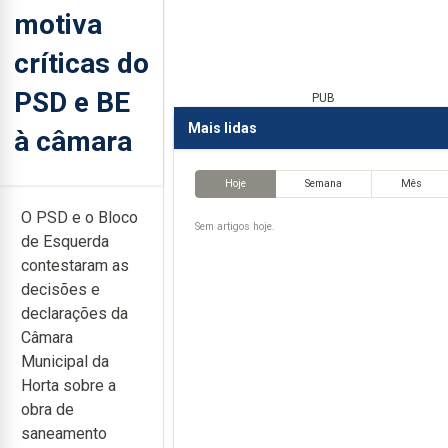
motiva
críticas do
PSD e BE
PUB
Mais lidas
à câmara
Hoje
Semana
Mês
O PSD e o Bloco
Sem artigos hoje.
de Esquerda
contestaram as
decisões e
declarações da
Câmara
Municipal da
Horta sobre a
obra de
saneamento