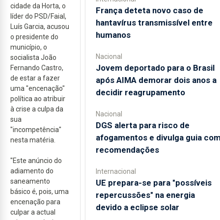
cidade da Horta, o
França deteta novo caso de
líder do PSD/Faial,
hantavírus transmissível entre
Luís Garcia, acusou
humanos
o presidente do
município, o
Nacional
socialista João
Jovem deportado para o Brasil
Fernando Castro,
de estar a fazer
após AIMA demorar dois anos a
uma "encenação"
decidir reagrupamento
política ao atribuir
à crise a culpa da
Nacional
sua
DGS alerta para risco de
"incompetência"
afogamentos e divulga guia co
nesta matéria.
recomendações
"Este anúncio do
adiamento do
Internacional
saneamento
UE prepara-se para "possíveis
básico é, pois, uma
repercussões" na energia
encenação para
devido a eclipse solar
culpar a actual