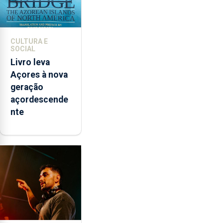
CULTURA E
SOCIAL
Livro leva
Açores à nova
geração
açordescende
nte