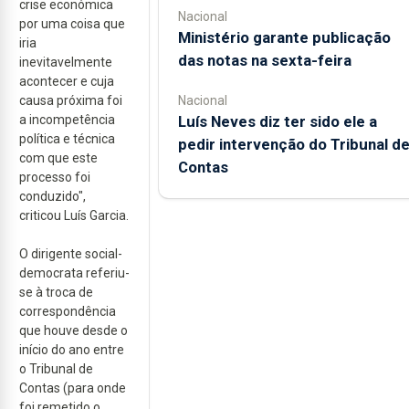
crise económica
Nacional
por uma coisa que
Ministério garante publicação
iria
das notas na sexta-feira
inevitavelmente
acontecer e cuja
causa próxima foi
Nacional
a incompetência
Luís Neves diz ter sido ele a
política e técnica
pedir intervenção do Tribunal d
com que este
Contas
processo foi
conduzido",
criticou Luís Garcia.
O dirigente social-
democrata referiu-
se à troca de
correspondência
que houve desde o
início do ano entre
o Tribunal de
Contas (para onde
foi remetido o