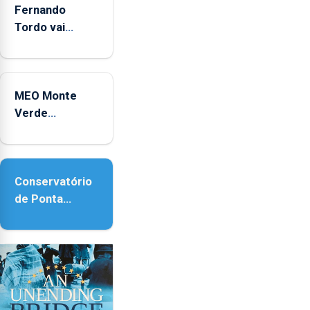
Fernando
Tordo vai
celebrar 60
anos de
carreira no
MEO Monte
Coliseu
Verde
Micaelense
regressa com
reforço da
acessibilidade
Conservatório
de Ponta
Delgada vai
contar com
novos
instrumentos