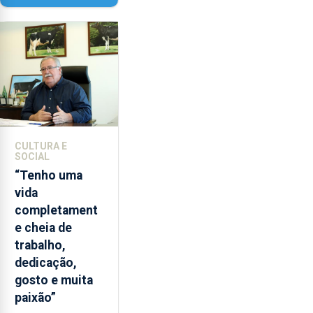
Paisagem’
CULTURA E
SOCIAL
“Tenho uma
vida
completament
e cheia de
trabalho,
dedicação,
gosto e muita
paixão”