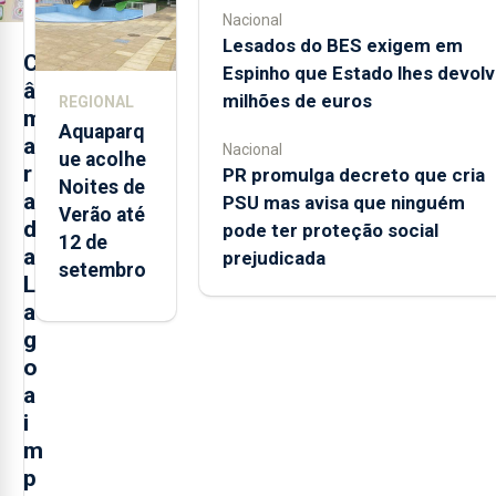
Nacional
2025 nos
Lesados do BES exigem em
Açores
C
Espinho que Estado lhes devolv
â
milhões de euros
REGIONAL
m
Aquaparq
a
Nacional
ue acolhe
r
PR promulga decreto que cria
Noites de
a
PSU mas avisa que ninguém
Verão até
d
pode ter proteção social
12 de
a
prejudicada
setembro
L
a
g
o
a
i
m
p