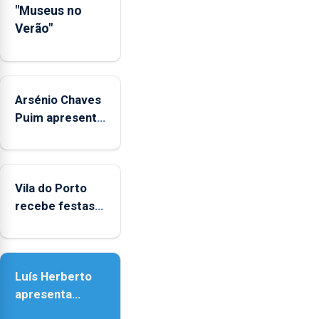
das
"Museus no
crianças
Verão"
Arsénio Chaves
Puim apresenta
obras na
Biblioteca de
Vila do Porto
Vila do Porto
recebe festas
em honra de
Nossa Senhora
da Assunção
Luís Herberto
apresenta
‘Lugares da