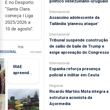
político venezuelano-uruguaio
E no Desporto:
"Santa Clara
Internacional
começa I Liga
Assassino adolescente da
2025/2026 a
Tailândia 'planeou ataque'
10 de agosto".
Internacional
Tribunal suspende construção
de salão de baile de Trump e
PUB
exige aprovação do Congresso
REGIONAL
VER MAIS
Internacional
IRAE
Espanha reforça presença
apreendeu
policial e militar em Ceuta
mais de 32
toneladas
Regional
de
Ricardo Martins Mota integra a
alimentos
estrutura acionista da
entre
Açormedia
2021 e