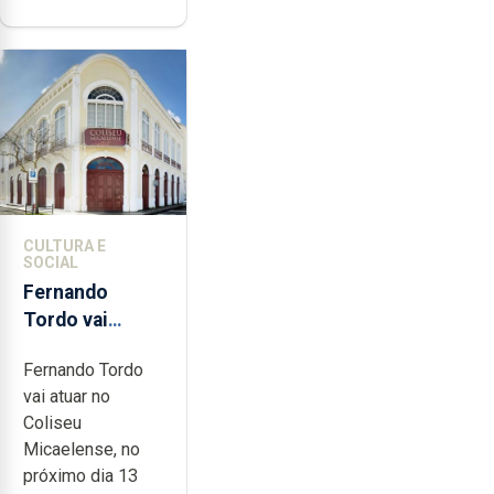
CULTURA E
SOCIAL
Fernando
Tordo vai
celebrar 60
Fernando Tordo
anos de
vai atuar no
carreira no
Coliseu
Coliseu
Micaelense, no
Micaelense
próximo dia 13