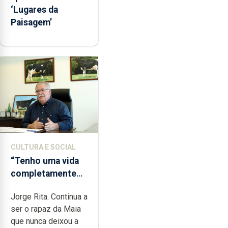
‘Lugares da
Paisagem’
CULTURA E SOCIAL
“Tenho uma vida
completamente
cheia de trabalho,
Jorge Rita. Continua a
dedicação, gosto
ser o rapaz da Maia
e muita paixão”
que nunca deixou a