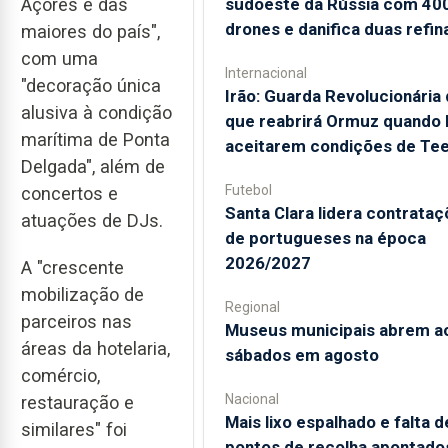
Açores e das
sudoeste da Rússia com 40
drones e danifica duas refin
maiores do país",
com uma
Internacional
"decoração única
Irão: Guarda Revolucionária 
alusiva à condição
que reabrirá Ormuz quando
marítima de Ponta
aceitarem condições de Te
Delgada", além de
Futebol
concertos e
Santa Clara lidera contrata
atuações de DJs.
de portugueses na época
2026/2027
A "crescente
mobilização de
Regional
parceiros nas
Museus municipais abrem a
áreas da hotelaria,
sábados em agosto
comércio,
Nacional
restauração e
Mais lixo espalhado e falta d
similares" foi
pontos de recolha apontado