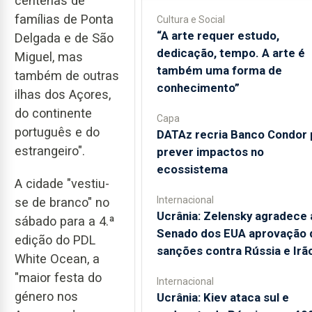
centenas de
famílias de Ponta
Cultura e Social
“A arte requer estudo,
Delgada e de São
dedicação, tempo. A arte é
Miguel, mas
também uma forma de
também de outras
conhecimento”
ilhas dos Açores,
do continente
Capa
português e do
DATAz recria Banco Condor 
estrangeiro".
prever impactos no
ecossistema
A cidade "vestiu-
Internacional
se de branco" no
Ucrânia: Zelensky agradece 
sábado para a 4.ª
Senado dos EUA aprovação 
edição do PDL
sanções contra Rússia e Irã
White Ocean, a
"maior festa do
Internacional
género nos
Ucrânia: Kiev ataca sul e