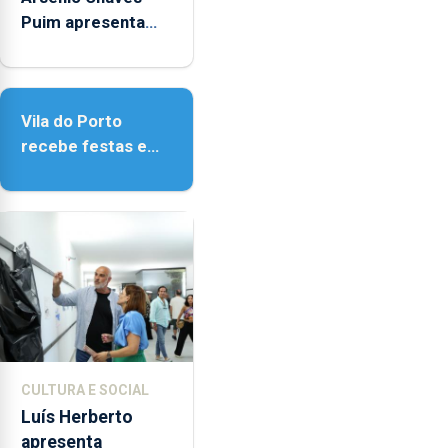
e
Puim apresenta
as
obras na Biblioteca
18h00.
de Vila do Porto
Vila do Porto
recebe festas em
honra de Nossa
Senhora da
Assunção
CULTURA E SOCIAL
Luís Herberto
apresenta