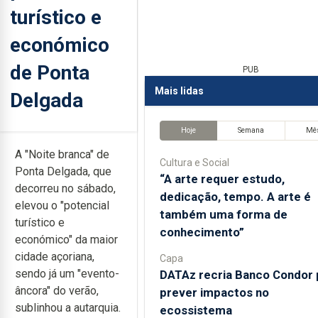
turístico e
económico
de Ponta
PUB
Mais lidas
Delgada
Hoje
Semana
Mê
A "Noite branca" de
Cultura e Social
Ponta Delgada, que
“A arte requer estudo,
decorreu no sábado,
dedicação, tempo. A arte é
elevou o "potencial
também uma forma de
turístico e
conhecimento”
económico" da maior
cidade açoriana,
Capa
sendo já um "evento-
DATAz recria Banco Condor 
âncora" do verão,
prever impactos no
sublinhou a autarquia.
ecossistema