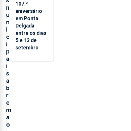
s
107.º
m
aniversário
u
em Ponta
n
Delgada
i
entre os dias
c
5 e 13 de
i
setembro
p
a
i
s
a
b
r
e
m
a
o