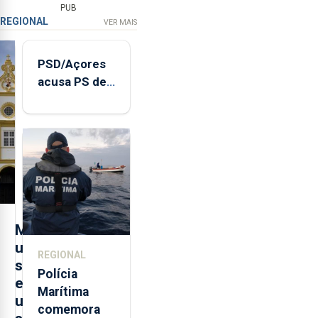
PUB
REGIONAL
VER MAIS
PSD/Açores
acusa PS de
"posição
contraditória"
sobre
evolução
turística
M
u
REGIONAL
s
Polícia
e
Marítima
u
comemora