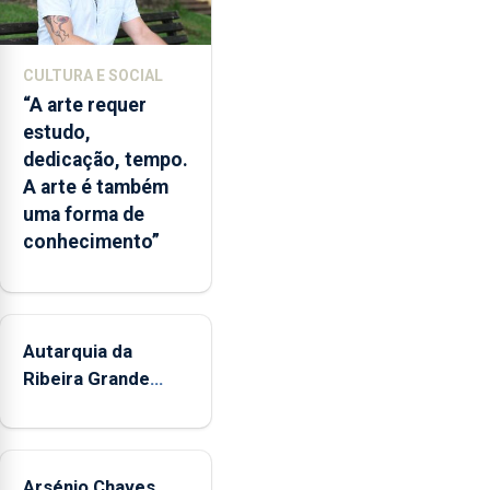
e
núcleos
museológicos
CULTURA E SOCIAL
integrados
“A arte requer
na
estudo,
Rede
dedicação, tempo.
Municipal
A arte é também
de
uma forma de
Museus
conhecimento”
aos
sábados
durante
o
mês
Autarquia da
de
Ribeira Grande
agosto,
promove iniciativa
entre
"Museus no Verão"
as
14h00
Arsénio Chaves