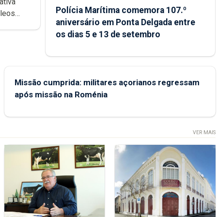
ativa
Polícia Marítima comemora 107.º
cleos
aniversário em Ponta Delgada entre
 sábados
os dias 5 e 13 de setembro
Missão cumprida: militares açorianos regressam
após missão na Roménia
VER MAIS