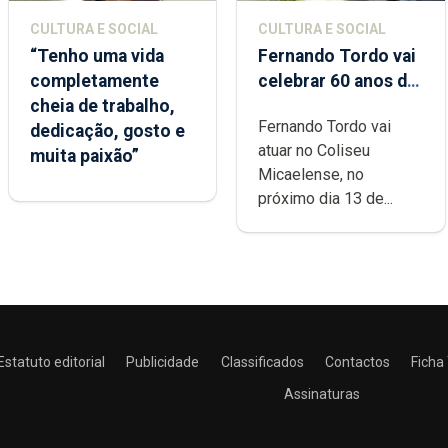
CULTURA E SOCIAL
CULTURA E SOCIAL
“Tenho uma vida
Fernando Tordo vai
completamente
celebrar 60 anos de
cheia de trabalho,
carreira no Coliseu
Fernando Tordo vai
dedicação, gosto e
Micaelense
atuar no Coliseu
muita paixão”
Micaelense, no
próximo dia 13 de...
Estatuto editorial
Publicidade
Classificados
Contactos
Ficha
Assinaturas