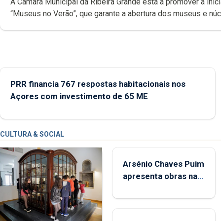
A Câmara Municipal da Ribeira Grande está a promover a inici
“Museus no Verão”, que garante a abertura dos museus e nú
museológicos integrados na Rede Municipal de Museus aos
durante o mês de agosto, entre as 14h00 e as 18h00.
PRR financia 767 respostas habitacionais nos
Açores com investimento de 65 ME
CULTURA & SOCIAL
Arsénio Chaves Puim
apresenta obras na
Biblioteca de Vila do
Porto