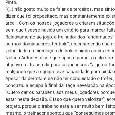
Pinto.
“(...) não gosto muito de falar de terceiros, mas sin
dizer que foi propositado, mas constantemente exist
área… Com os nossos jogadores a criarem situações
sem que tivesse havido um critério para marcar falta
Relativamente ao jogo, o treinador dos “encarnados”
sermos dominadores, ter bola”, reconhecendo que no
velocidade na circulação de bola e ainda assim enco
Nélson Antunes disse que após o primeiro golo sofri
objetivo foi transmitir para os jogadores “alguma f
realçando que a equipa teve capacidade para ainda
Apesar da derrota e de não ter conquistado o troféu,
conduziu a equipa à final da Taça Revelação na épo
“Quero dar os parabéns aos meus jogadores porque 
estar nesta decisão. É isso que quero valorizar”, ac
projeto, porque o trabalho está a ser muito bem feit
mesmo, o treinador apontou que “conseguimos promov