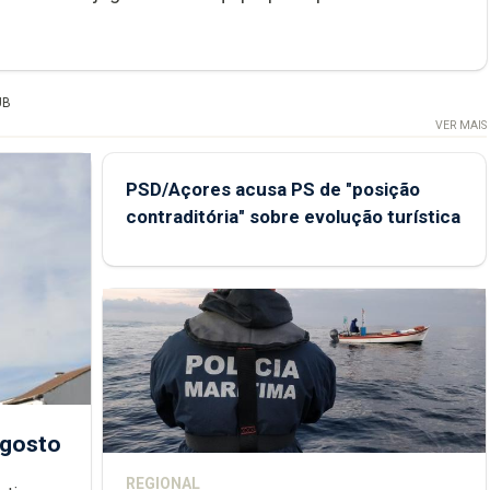
UB
VER MAIS
PSD/Açores acusa PS de "posição
contraditória" sobre evolução turística
agosto
REGIONAL