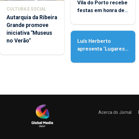
Vila do Porto recebe
CULTURA E SOCIAL
festas em honra de
Autarquia da Ribeira
Nossa Senhora da
Grande promove
Assunção
iniciativa "Museus
no Verão"
Luís Herberto
apresenta ‘Lugares
da Paisagem’
Acerca do Jornal