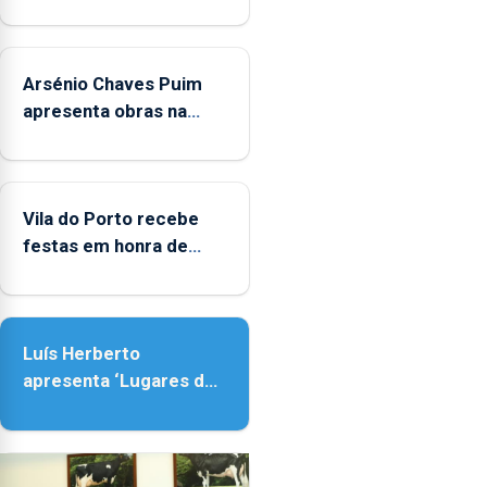
Museus
aos
sábados
Arsénio Chaves Puim
durante
o
apresenta obras na
mês
Biblioteca de Vila do
de
Porto
agosto,
entre
Vila do Porto recebe
as
festas em honra de
14h00
Nossa Senhora da
e
Assunção
as
18h00.
Luís Herberto
apresenta ‘Lugares da
Paisagem’