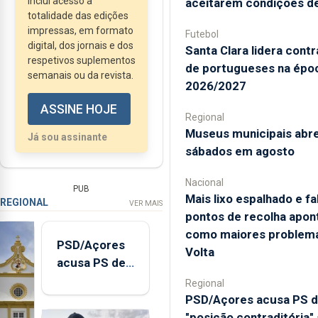
Inclui acesso à
aceitarem condições d
totalidade das edições
impressas, em formato
Futebol
digital, dos jornais e dos
Santa Clara lidera cont
respetivos suplementos
de portugueses na épo
semanais ou da revista.
2026/2027
ASSINE HOJE
Regional
Museus municipais abr
Já sou assinante
sábados em agosto
Nacional
PUB
Mais lixo espalhado e fa
REGIONAL
VER MAIS
pontos de recolha apon
como maiores problem
PSD/Açores
Volta
acusa PS de
"posição
Regional
contraditória"
PSD/Açores acusa PS 
sobre
"posição contraditória"