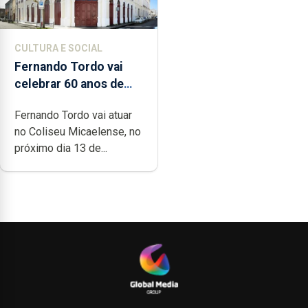
CULTURA E SOCIAL
Fernando Tordo vai
celebrar 60 anos de
carreira no Coliseu
Fernando Tordo vai atuar
Micaelense
no Coliseu Micaelense, no
próximo dia 13 de...