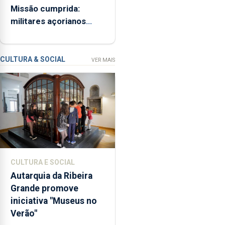
Missão cumprida:
iniciativa
militares açorianos
“Museus
regressam após
no
missão na Roménia
Verão”,
que
CULTURA & SOCIAL
VER MAIS
garante
a
abertura
dos
museus
e
núcleos
museológicos
CULTURA E SOCIAL
integrados
Autarquia da Ribeira
na
Grande promove
Rede
iniciativa "Museus no
Municipal
Verão"
de