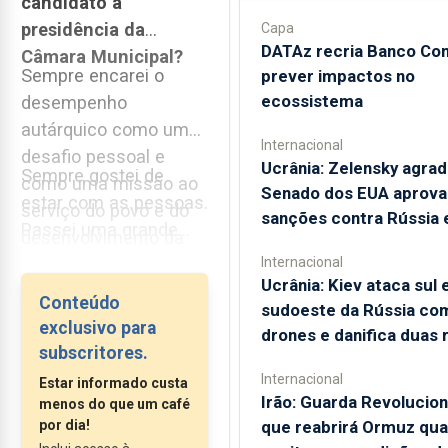
candidato à
presidência da
Capa
DATAz recria Banco Con
Câmara Municipal?
Sempre encarei o
prever impactos no
ecossistema
desempenho
autárquico como um
Internacional
desafio pessoal e
Ucrânia: Zelensky agra
Sempre gostei de
como uma missão ao
Senado dos EUA aprova
estar com as pessoas.
serviço do povo e do
sanções contra Rússia e
Passei uma grande
desenvolvimento da
parte da minha vida,
minha terra.
Internacional
concretamente 24
Ucrânia: Kiev ataca sul 
Conteúdo
anos, num projeto de
sudoeste da Rússia co
exclusivo para
drones e danifica duas r
freguesia, 16 dos
subscritores.
quais como presidente
Internacional
Estar informado custa
de...
Irão: Guarda Revolucion
menos do que um café
por dia!
que reabrirá Ormuz qu