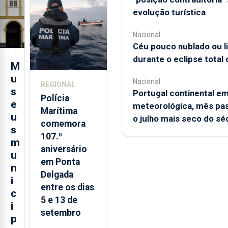
evolução
evolução turística
turística
Nacional
Céu pouco nublado ou 
durante o eclipse total 
M
u
Nacional
REGIONAL
s
Portugal continental e
Polícia
e
meteorológica, mês pas
Marítima
u
o julho mais seco do sé
comemora
s
107.º
m
aniversário
u
em Ponta
n
Delgada
i
entre os dias
c
5 e 13 de
i
setembro
p