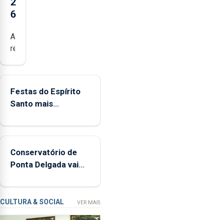
2
6
Açores
registaram
mais
de
380
Festas do Espírito
ocorrências
Santo mais
e
ecológicas
mais
de
160
Conservatório de
inspeções
Ponta Delgada vai
relacionadas
contar com novos
com
instrumentos
a
apanha
CULTURA & SOCIAL
VER MAIS
ilegal