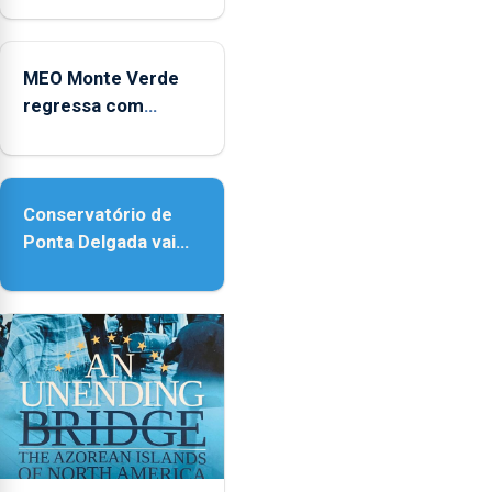
2025
Micaelense
MEO Monte Verde
regressa com
reforço da
acessibilidade
Conservatório de
Ponta Delgada vai
contar com novos
instrumentos