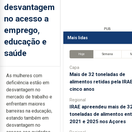
desvantagem
no acesso a
emprego,
PUB
Mais lidas
educação e
saúde
Hoje
Semana
Capa
Mais de 32 toneladas de
As mulheres com
alimentos retidas pela IRA
deficiência estão em
cinco anos
desvantagem no
mercado de trabalho e
Regional
enfrentam maiores
IRAE apreendeu mais de 3
barreiras na educação,
toneladas de alimentos en
estando também em
2021 e 2025 nos Açores
desvantagem no