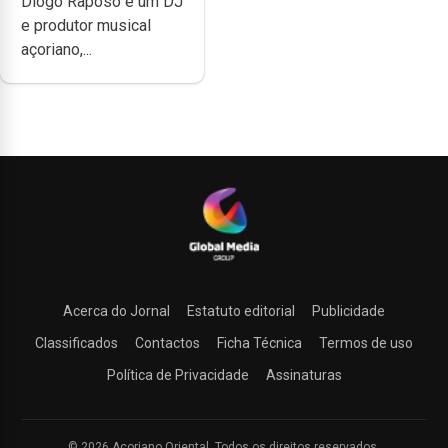
Diogo Raposo é um DJ
difícil é produzir
e produtor musical
uma música”
açoriano,...
Acerca do Jornal
Estatuto editorial
Publicidade
Classificados
Contactos
Ficha Técnica
Termos de uso
Política de Privacidade
Assinaturas
© 2026 Açoriano Oriental. Todos os direitos reservados.