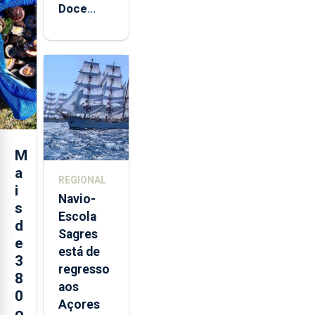
Doce
abre esta
quinta-
feira nova
loja em
São
Sebastião
e cria 30
postos de
M
trabalho
a
REGIONAL
i
Navio-
s
Escola
d
Sagres
e
está de
3
regresso
8
aos
0
Açores
o