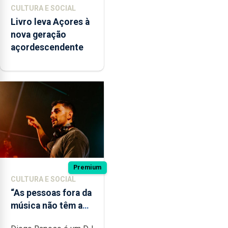
CULTURA E SOCIAL
Livro leva Açores à
nova geração
açordescendente
Premium
CULTURA E SOCIAL
“As pessoas fora da
música não têm a
noção do quão