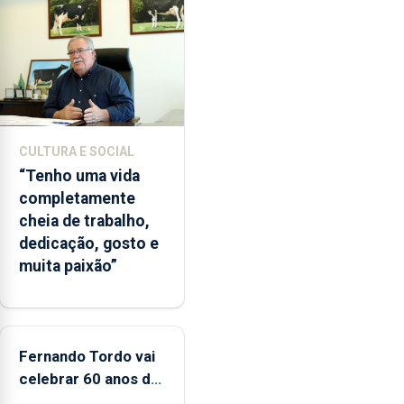
de
lapas
entre
2022
e
2026.
A
CULTURA E SOCIAL
ilha
“Tenho uma vida
das
completamente
Flores
cheia de trabalho,
apresenta
dedicação, gosto e
um
muita paixão”
“decréscimo
significativo”
da
CPUE
entre
Fernando Tordo vai
2022
celebrar 60 anos de
e
carreira no Coliseu