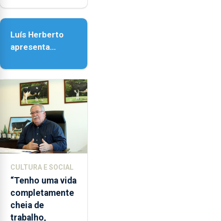
Nossa Senhora
da Assunção
Luís Herberto
apresenta
‘Lugares da
Paisagem’
CULTURA E SOCIAL
“Tenho uma vida
completamente
cheia de
trabalho,