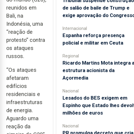
Tribunal suspende construção
reunidos em
de salão de baile de Trump e
exige aprovação do Congress
Bali, na
Indonésia, uma
Internacional
“reação de
Espanha reforça presença
protesto” contra
policial e militar em Ceuta
os ataques
russos.
Regional
Ricardo Martins Mota integra 
“Os ataques
estrutura acionista da
Açormedia
afetaram
edifícios
Nacional
residenciais e
Lesados do BES exigem em
infraestruturas
Espinho que Estado lhes devol
de energia.
milhões de euros
Aguardo uma
reação da
Nacional
PR promulga decreto que cria