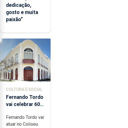
dedicação,
gosto e muita
paixão”
CULTURA E SOCIAL
Fernando Tordo
vai celebrar 60
anos de carreira
Fernando Tordo vai
no Coliseu
atuar no Coliseu
Micaelense