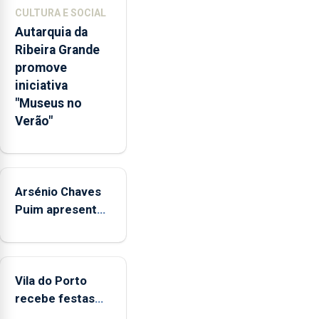
de
CULTURA E SOCIAL
competências
Autarquia da
pessoais,
Ribeira Grande
emocionais
promove
e
iniciativa
sociais
"Museus no
junto
Verão"
das
crianças
Arsénio Chaves
Puim apresenta
obras na
Biblioteca de Vila
do Porto
Vila do Porto
recebe festas
em honra de