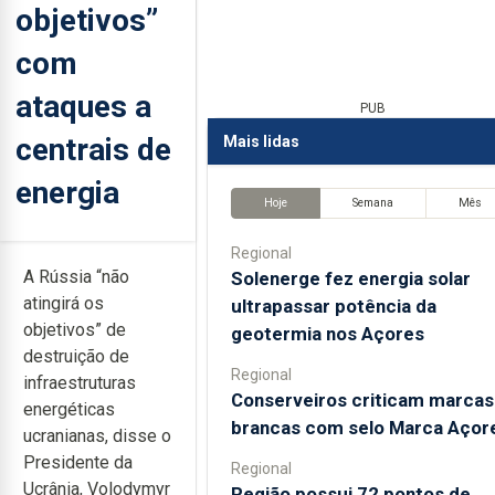
objetivos”
com
ataques a
PUB
centrais de
Mais lidas
energia
Hoje
Semana
Mês
Regional
A Rússia “não
Solenerge fez energia solar
atingirá os
ultrapassar potência da
objetivos” de
geotermia nos Açores
destruição de
Regional
infraestruturas
Conserveiros criticam marcas
energéticas
brancas com selo Marca Açor
ucranianas, disse o
Presidente da
Regional
Ucrânia, Volodymyr
Região possui 72 pontos de