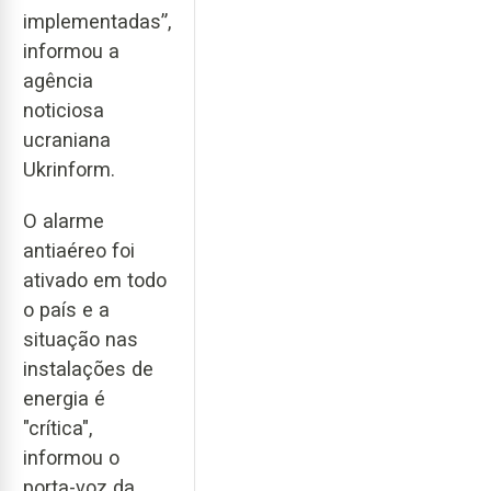
implementadas”,
informou a
agência
noticiosa
ucraniana
Ukrinform.
O alarme
antiaéreo foi
ativado em todo
o país e a
situação nas
instalações de
energia é
"crítica",
informou o
porta-voz da