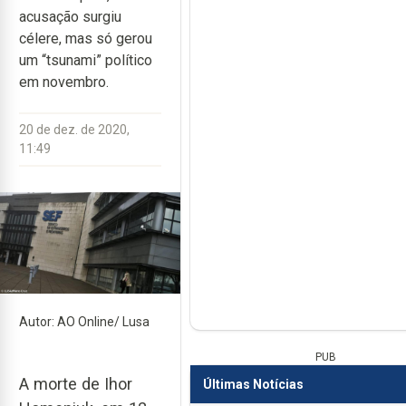
acusação surgiu
célere, mas só gerou
um “tsunami” político
em novembro.
20 de dez. de 2020,
11:49
Autor: AO Online/ Lusa
PUB
A morte de Ihor
Últimas Notícias