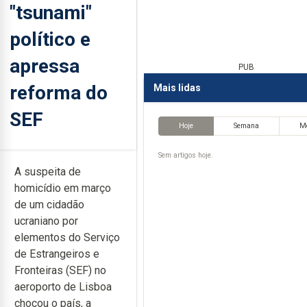
"tsunami"
político e
apressa
PUB
reforma do
Mais lidas
SEF
Hoje
Semana
M
Sem artigos hoje.
A suspeita de
homicídio em março
de um cidadão
ucraniano por
elementos do Serviço
de Estrangeiros e
Fronteiras (SEF) no
aeroporto de Lisboa
chocou o país, a