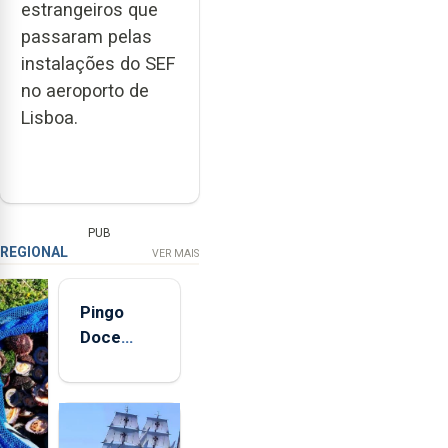
estrangeiros que
passaram pelas
instalações do SEF
no aeroporto de
Lisboa.
PUB
REGIONAL
VER MAIS
Pingo
Doce
abre esta
quinta-
feira nova
loja em