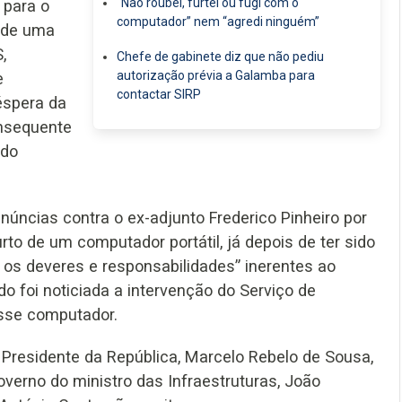
“Não roubei, furtei ou fugi com o
 para o
computador” nem “agredi ninguém”
o de uma
,
Chefe de gabinete diz que não pediu
autorização prévia a Galamba para
e
contactar SIRP
éspera da
onsequente
 do
núncias contra o ex-adjunto Frederico Pinheiro por
urto de um computador portátil, já depois de ter sido
s deveres e responsabilidades” inerentes ao
o foi noticiada a intervenção do Serviço de
sse computador.
 Presidente da República, Marcelo Rebelo de Sousa,
verno do ministro das Infraestruturas, João