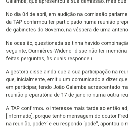
Galamba, que apresentou a sua demissão, mas que A
No dia 04 de abril, em audição na comissão parlamen
da TAP confirmou ter participado numa reunião pre
de gabinetes do Governo, na véspera de uma anteri
Na ocasião, questionada se tinha havido combinação
seguinte, Ourmières-Widener disse não ter memória
feitas perguntas, às quais respondeu.
A gestora disse ainda que a sua participação na reuni
que, inicialmente, emitiu um comunicado a dizer que
em participar, tendo João Galamba acrescentado mai
reunião preparatória de 17 de janeiro numa outra re
A TAP confirmou o interesse mais tarde ao então adju
[informado], porque tenho mensagem do doutor Freder
na reunião, pode?’ e eu respondo ‘pode’”, apontou o m