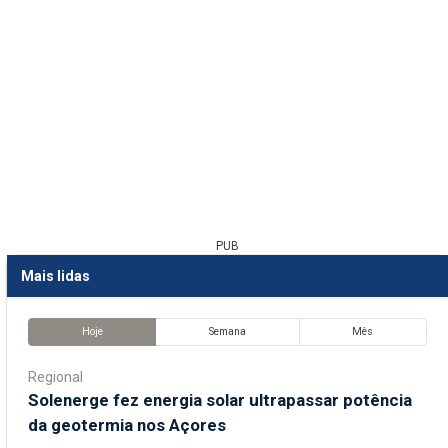
PUB
Mais lidas
Hoje
Semana
Mês
Regional
Solenerge fez energia solar ultrapassar potência
da geotermia nos Açores