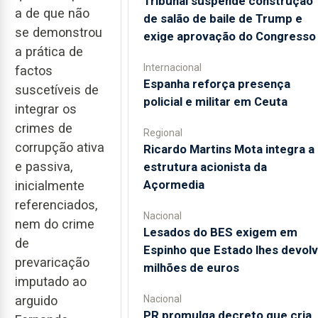
Tribunal suspende construção
a de que não
de salão de baile de Trump e
se demonstrou
exige aprovação do Congresso
a prática de
Internacional
factos
Espanha reforça presença
suscetíveis de
policial e militar em Ceuta
integrar os
crimes de
Regional
corrupção ativa
Ricardo Martins Mota integra a
e passiva,
estrutura acionista da
Açormedia
inicialmente
referenciados,
Nacional
nem do crime
Lesados do BES exigem em
de
Espinho que Estado lhes devol
prevaricação
milhões de euros
imputado ao
Nacional
arguido
PR promulga decreto que cria