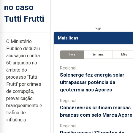
no caso
Tutti Frutti
PUB
Mais lidas
O Ministério
Público deduziu
Hoje
Semana
Mês
acusação contra
60 arguidos no
Regional
âmbito do
Solenerge fez energia solar
processo 'Tutti
ultrapassar potência da
Frutti' por crimes
geotermia nos Açores
de corrupção,
prevaricação,
Regional
branqueamento e
Conserveiros criticam marcas
tráfico de
brancas com selo Marca Açore
influência
Regional
Região possui 72 pontos de