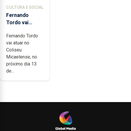
CULTURA E SOCIAL
Fernando
Tordo vai
celebrar 60
Fernando Tordo
anos de
vai atuar no
carreira no
Coliseu
Coliseu
Micaelense, no
Micaelense
próximo dia 13
de...