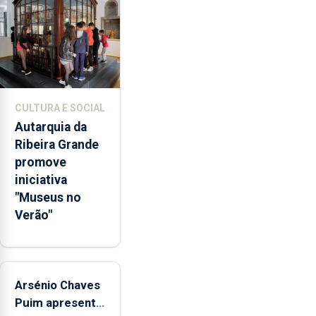
doméstica,
através
da
promoção
de
competências
CULTURA E SOCIAL
pessoais,
Autarquia da
emocionais
Ribeira Grande
e
promove
sociais
iniciativa
junto
"Museus no
das
Verão"
crianças
Arsénio Chaves
Puim apresenta