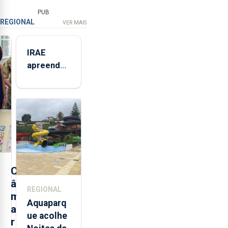
PUB
REGIONAL
VER MAIS
IRAE
apreendeu
mais de 32
toneladas
de
alimentos
entre
2021 e
2025 nos
Açores
C
â
REGIONAL
m
Aquaparq
a
ue acolhe
r