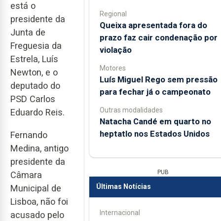
está o
Regional
presidente da
Queixa apresentada fora do
Junta de
prazo faz cair condenação por
Freguesia da
violação
Estrela, Luís
Motores
Newton, e o
Luís Miguel Rego sem pressão
deputado do
para fechar já o campeonato
PSD Carlos
Outras modalidades
Eduardo Reis.
Natacha Candé em quarto no
heptatlo nos Estados Unidos
Fernando
Medina, antigo
presidente da
PUB
Câmara
Últimas Notícias
Municipal de
Lisboa, não foi
Internacional
acusado pelo