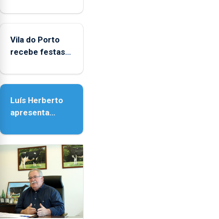
obras na
Biblioteca de
Vila do Porto
Vila do Porto
recebe festas
em honra de
Nossa Senhora
da Assunção
Luís Herberto
apresenta
‘Lugares da
Paisagem’