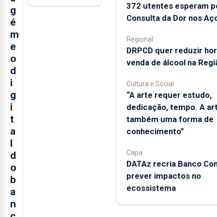
372 utentes esperam p
g
Consulta da Dor nos Aç
é
m
Regional
e
DRPCD quer reduzir hor
o
venda de álcool na Regi
d
i
Cultura e Social
g
“A arte requer estudo,
i
dedicação, tempo. A ar
t
também uma forma de
a
conhecimento”
l
Capa
d
DATAz recria Banco Con
o
prever impactos no
b
ecossistema
a
n
c