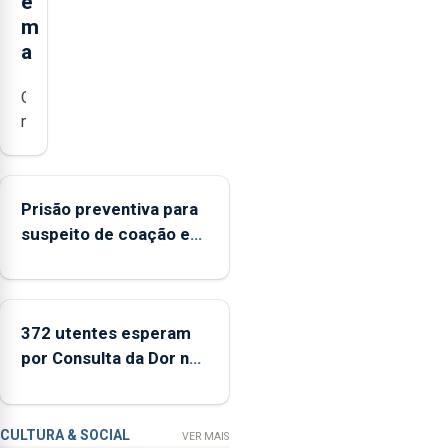
e
m
a
O
mar
dos
Açores
passou
Prisão preventiva para
a
suspeito de coação e
ter
tentativa de violação da
uma
prima em São Miguel
réplica
digital
372 utentes esperam
capaz
por Consulta da Dor nos
de
Açores
integrar
dados
recolhidos
CULTURA & SOCIAL
VER MAIS