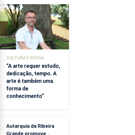
em
tempo
quase
real
e
simular
diferentes
cenários
CULTURA E SOCIAL
ambientais,
“A arte requer estudo,
numa
dedicação, tempo. A
ferramenta
arte é também uma
que
forma de
poderá
conhecimento”
apoiar
a
gestão
das
áreas
Autarquia da Ribeira
marinhas
Grande promove