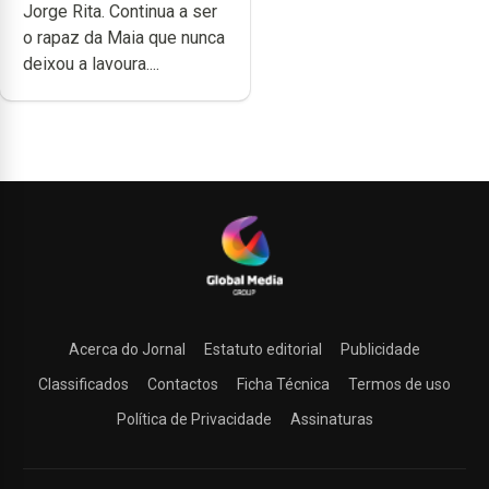
Jorge Rita. Continua a ser
dedicação, gosto e
o rapaz da Maia que nunca
muita paixão”
deixou a lavoura....
Acerca do Jornal
Estatuto editorial
Publicidade
Classificados
Contactos
Ficha Técnica
Termos de uso
Política de Privacidade
Assinaturas