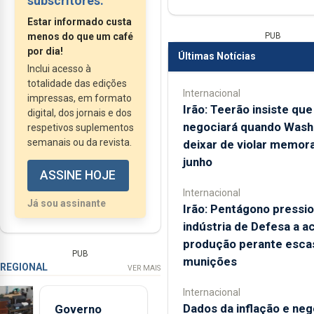
subscritores.
perderem nada. Dedos
Estar informado custa
apontados, gritos de
PUB
menos do que um café
excitação e crianças
por dia!
Últimas Notícias
Inclui acesso à
felizes na Feira
totalidade das edições
Agrícola, no Campo de
Internacional
impressas, em formato
Santana, a comemorar
Irão: Teerão insiste que
digital, dos jornais e dos
negociará quando Wash
o Dia Nacional da
respetivos suplementos
semanais ou da revista.
deixar de violar memor
Agricultura.
junho
ASSINE HOJE
Internacional
Já sou assinante
Irão: Pentágono pressi
indústria de Defesa a a
produção perante esca
PUB
munições
REGIONAL
VER MAIS
Internacional
Dados da inflação e ne
Governo