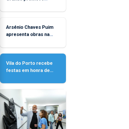
protegidas,
iniciativa "Museus no
a
Verão"
previsão
de
Arsénio Chaves Puim
alterações
apresenta obras na
no
Biblioteca de Vila do
ecossistema
Porto
e
a
Vila do Porto recebe
fiscalização
festas em honra de
das
Nossa Senhora da
atividades
Assunção
marítimas.