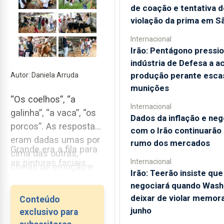
de coação e tentativa d
violação da prima em S
Internacional
Irão: Pentágono pressi
indústria de Defesa a a
produção perante esca
Autor: Daniela Arruda
munições
“Os coelhos”, “a
Internacional
galinha”, “a vaca”, “os
Dados da inflação e ne
porcos”. As respostas
com o Irão continuarão
eram dadas umas por
rumo dos mercados
Grande era a fila para
cima das outras,
Internacional
as pinturas faciais,...
cheias de emoção e
Irão: Teerão insiste que
de forma acelerada
negociará quando Wash
para poderem correr
deixar de violar memor
Conteúdo
para a atividade
junho
exclusivo para
seguinte e não