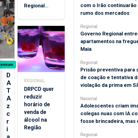
com o Irão continuarão
Regional
rumo dos mercados
entregou 12
apartamentos
Regional
na freguesia
Governo Regional entr
da Maia
apartamentos na fregue
Maia
Regional
remium
Prisão preventiva para 
D
de coação e tentativa d
REGIONAL
A
violação da prima em S
DRPCD quer
T
reduzir
A
Nacional
horário de
z
Adolescentes criam im
venda de
c
colegas nuas com IA c
álcool na
r
fosse brincadeira, mas 
Região
i
Regional
a