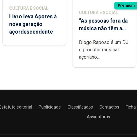
Premium
CULTURA E SOCIAL
CULTURA E SOCIAL
Livro leva Açores à
“As pessoas fora da
nova geração
música não têm a
açordescendente
noção do quão
Diogo Raposo é um DJ
difícil é produzir
e produtor musical
uma música”
açoriano,...
Estatuto editorial
Publicidade
Classificados
Contactos
Ficha
Assinaturas