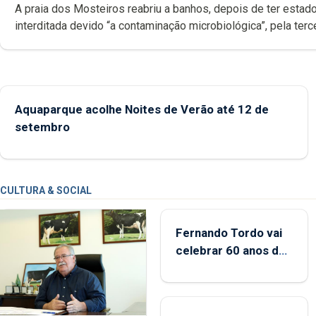
A praia dos Mosteiros reabriu a banhos, depois de ter estado
interditada devido “a contaminação microbiológica”, pela terceira vez
desde o início da época balnear
Aquaparque acolhe Noites de Verão até 12 de
setembro
CULTURA & SOCIAL
Fernando Tordo vai
celebrar 60 anos de
carreira no Coliseu
Micaelense