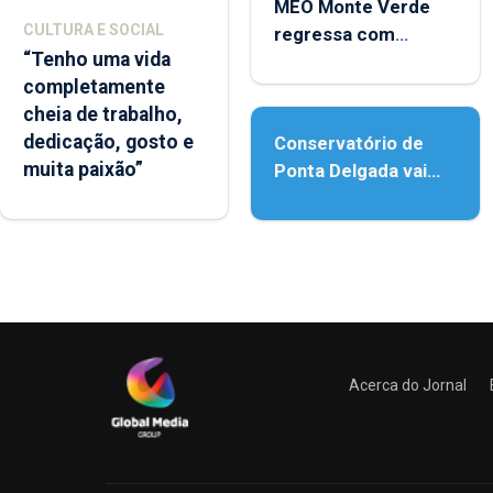
MEO Monte Verde
CULTURA E SOCIAL
regressa com
“Tenho uma vida
reforço da
completamente
acessibilidade
cheia de trabalho,
dedicação, gosto e
Conservatório de
muita paixão”
Ponta Delgada vai
contar com novos
instrumentos
Acerca do Jornal