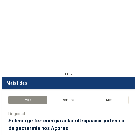
PUB
Mais lidas
Hoje
Semana
Mês
Regional
Solenerge fez energia solar ultrapassar potência
da geotermia nos Açores