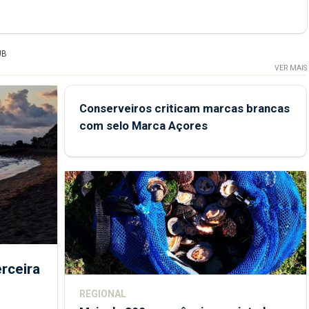
UB
VER MAIS
Conserveiros criticam marcas brancas
com selo Marca Açores
rceira
REGIONAL