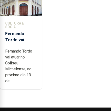
CULTURA E
SOCIAL
Fernando
Tordo vai
celebrar 60
Fernando Tordo
anos de
vai atuar no
carreira no
Coliseu
Coliseu
Micaelense, no
Micaelense
próximo dia 13
de...