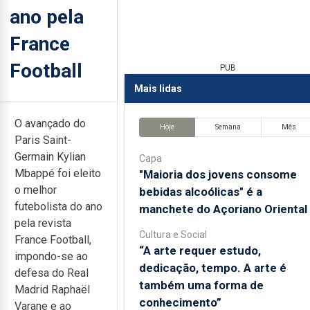
ano pela
France
Football
PUB
Mais lidas
O avançado do
Hoje
Semana
Mês
Paris Saint-
Germain Kylian
Capa
Mbappé foi eleito
"Maioria dos jovens consome
o melhor
bebidas alcoólicas" é a
futebolista do ano
manchete do Açoriano Oriental
pela revista
Cultura e Social
France Football,
“A arte requer estudo,
impondo-se ao
dedicação, tempo. A arte é
defesa do Real
também uma forma de
Madrid Raphaël
conhecimento”
Varane e ao