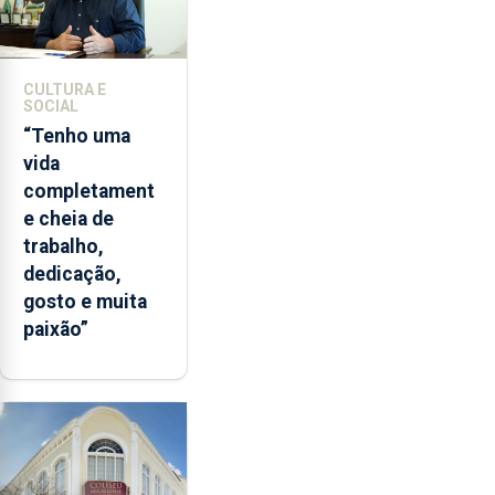
CULTURA E
SOCIAL
“Tenho uma
vida
completament
e cheia de
trabalho,
dedicação,
gosto e muita
paixão”