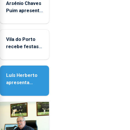
Arsénio Chaves
Puim apresenta
obras na
Biblioteca de
Vila do Porto
Vila do Porto
recebe festas
em honra de
Nossa Senhora
da Assunção
Luís Herberto
apresenta
‘Lugares da
Paisagem’