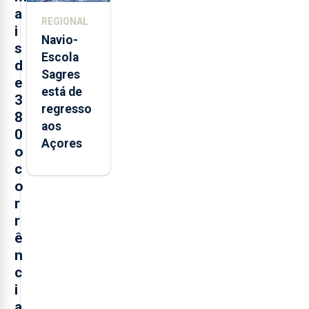
trabalho
a
REGIONAL
i
Navio-
s
Escola
d
Sagres
e
está de
3
regresso
8
aos
0
Açores
o
c
o
r
r
ê
n
c
i
a