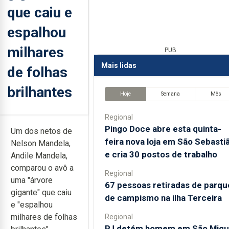
que caiu e
espalhou
milhares
PUB
Mais lidas
de folhas
brilhantes
Hoje
Semana
Mês
Regional
Pingo Doce abre esta quinta-
Um dos netos de
feira nova loja em São Sebasti
Nelson Mandela,
e cria 30 postos de trabalho
Andile Mandela,
comparou o avô a
Regional
uma "árvore
67 pessoas retiradas de parqu
gigante" que caiu
de campismo na ilha Terceira
e "espalhou
milhares de folhas
Regional
PJ detém homem em São Migu