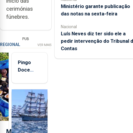
início das
Ministério garante publicação
cerimónias
das notas na sexta-feira
fúnebres.
Nacional
Luís Neves diz ter sido ele a
PUB
pedir intervenção do Tribunal 
REGIONAL
VER MAIS
Contas
Pingo
Doce
abre esta
quinta-
feira nova
loja em
São
Sebastião
e cria 30
postos de
M