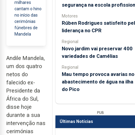
milhares
segurança na escola profission
cantam o hino
no início das
Motores
cerimónias
Rúben Rodrigues satisfeito pe
fúnebres de
liderança no CPR
Mandela
Regional
Novo jardim vai preservar 400
variedades de Camélias
Andile Mandela,
um dos quatro
Regional
Mau tempo provoca avarias no
netos do
abastecimento de água na ilha
falecido ex-
do Pico
Presidente da
África do Sul,
disse hoje
PUB
durante a sua
Últimas Notícias
intervenção nas
cerimónias