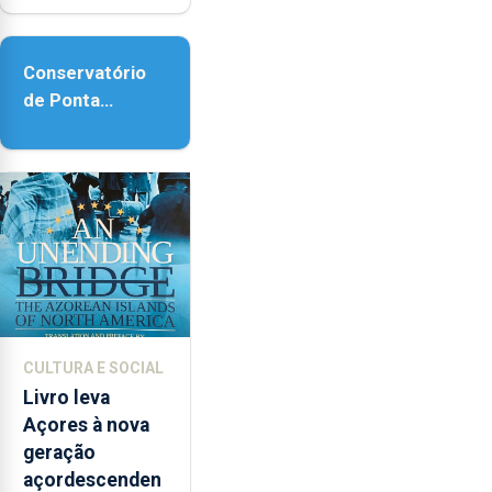
acessibilidade
Conservatório
de Ponta
Delgada vai
contar com
novos
instrumentos
CULTURA E SOCIAL
Livro leva
Açores à nova
geração
açordescenden