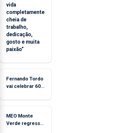
Flores
vida
apresenta
completamente
um
cheia de
“decréscimo
trabalho,
significativo”
dedicação,
da
gosto e muita
CPUE
paixão”
entre
2022
e
2025
Fernando Tordo
vai celebrar 60
anos de carreira
no Coliseu
Micaelense
MEO Monte
Verde regressa
com reforço da