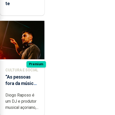
te
Premium
CULTURA E SOCIAL
“As pessoas
fora da música
não têm a
Diogo Raposo é
noção do quão
um DJ e produtor
difícil é
musical açoriano,...
produzir uma