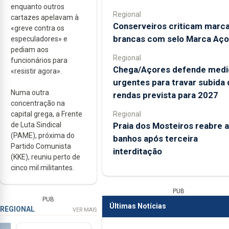
enquanto outros
Regional
cartazes apelavam à
Conserveiros criticam marc
«greve contra os
brancas com selo Marca Aço
especuladores» e
pediam aos
Regional
funcionários para
Chega/Açores defende medi
«resistir agora».
urgentes para travar subida 
Numa outra
rendas prevista para 2027
concentração na
Regional
capital grega, a Frente
Praia dos Mosteiros reabre a
de Luta Sindical
(PAME), próxima do
banhos após terceira
Partido Comunista
interditação
(KKE), reuniu perto de
cinco mil militantes.
PUB
PUB
Últimas Notícias
REGIONAL
VER MAIS