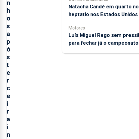
n
Natacha Candé em quarto no
h
heptatlo nos Estados Unidos
o
s
Motores
a
Luís Miguel Rego sem press
p
para fechar já o campeonato
ó
s
t
e
r
c
e
i
r
a
i
n