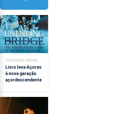
contar com novos
instrumentos
CULTURA E SOCIAL
Livro leva Açores
à nova geração
açordescendente