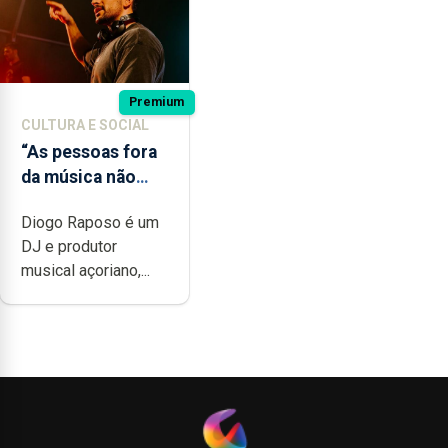
Premium
CULTURA E SOCIAL
“As pessoas fora
da música não
têm a noção do
Diogo Raposo é um
quão difícil é
DJ e produtor
produzir uma
musical açoriano,...
música”