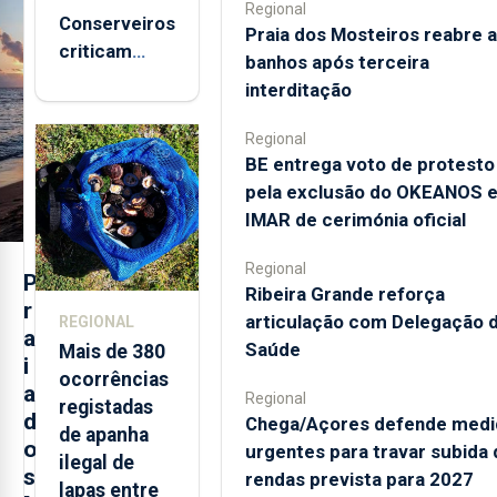
Regional
Conserveiros
Praia dos Mosteiros reabre a
criticam
banhos após terceira
marcas
interditação
brancas com
selo Marca
Regional
Açores
BE entrega voto de protesto
pela exclusão do OKEANOS 
IMAR de cerimónia oficial
Regional
P
Ribeira Grande reforça
r
articulação com Delegação 
REGIONAL
a
Saúde
Mais de 380
i
ocorrências
a
Regional
registadas
d
Chega/Açores defende medi
de apanha
o
urgentes para travar subida 
ilegal de
s
rendas prevista para 2027
lapas entre