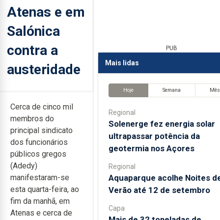
Atenas e em
Salónica
contra a
PUB
Mais lidas
austeridade
Hoje
Semana
Mê
Cerca de cinco mil
Regional
membros do
Solenerge fez energia solar
principal sindicato
ultrapassar potência da
dos funcionários
geotermia nos Açores
públicos gregos
(Adedy)
Regional
Aquaparque acolhe Noites d
manifestaram-se
esta quarta-feira, ao
Verão até 12 de setembro
fim da manhã, em
Capa
Atenas e cerca de
Mais de 32 toneladas de