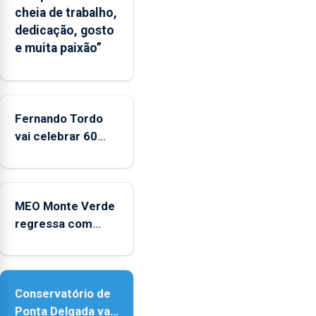
cheia de trabalho,
dedicação, gosto
e muita paixão”
Fernando Tordo
vai celebrar 60
anos de carreira
no Coliseu
Micaelense
MEO Monte Verde
regressa com
reforço da
acessibilidade
Conservatório de
Ponta Delgada vai