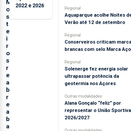
M
2022 e 2026
o
Regional
Aquaparque acolhe Noites d
s
Verão até 12 de setembro
t
e
Regional
i
Conserveiros criticam marc
r
brancas com selo Marca Aço
o
s
Regional
r
Solenerge fez energia solar
e
ultrapassar potência da
a
geotermia nos Açores
b
r
Outras modalidades
Alana Gonçalo “feliz” por
e
representar o União Sportiv
a
2026/2027
b
a
Outras modalidades