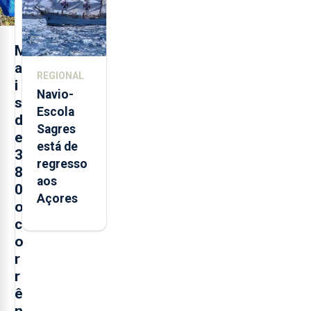
Sebastião
e cria 30
postos de
M
trabalho
a
REGIONAL
i
Navio-
s
Escola
d
Sagres
e
está de
3
regresso
8
aos
0
Açores
o
c
o
r
r
ê