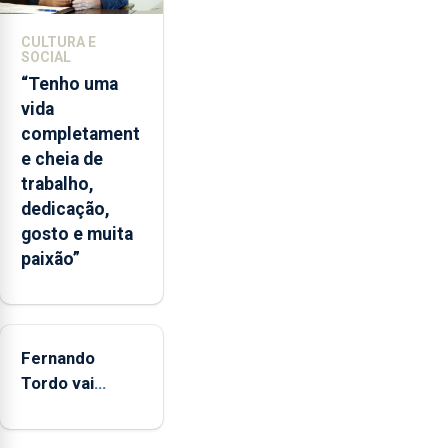
A
ilha
CULTURA E
das
SOCIAL
Flores
“Tenho uma
apresenta
vida
um
completament
“decréscimo
e cheia de
significativo”
trabalho,
da
dedicação,
CPUE
gosto e muita
entre
paixão”
2022
e
2025
Fernando
Tordo vai
celebrar 60
anos de