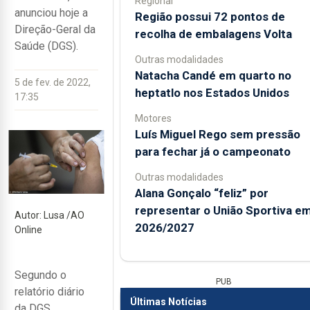
Regional
anunciou hoje a
Região possui 72 pontos de
Direção-Geral da
recolha de embalagens Volta
Saúde (DGS).
Outras modalidades
Natacha Candé em quarto no
5 de fev. de 2022,
heptatlo nos Estados Unidos
17:35
Motores
Luís Miguel Rego sem pressão
para fechar já o campeonato
Outras modalidades
Alana Gonçalo “feliz” por
representar o União Sportiva e
Autor: Lusa /AO
2026/2027
Online
Segundo o
PUB
relatório diário
Últimas Notícias
da DGS,