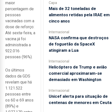
maior
Capa
Mais de 32 toneladas de
percentagem de
alimentos retidas pela IRAE em
pessoas
cinco anos
vacinadas com a
dose de reforço:
Internacional
Até sexta-feira, a
NASA confirma que destroços
vacina já foi
de foguetão da SpaceX
administrada a
atingiram a Lua
922.016
pessoas (96%).
Internacional
Helicóptero de Trump e avião
Os últimos
comercial aproximaram-se
dados da GDS
demasiado em Washington
revelam que há
1.121.522
Internacional
pessoas entre
Unicef alerta para situação de
os 60 e 69 anos
centenas de menores em Ceuta
(89%) e