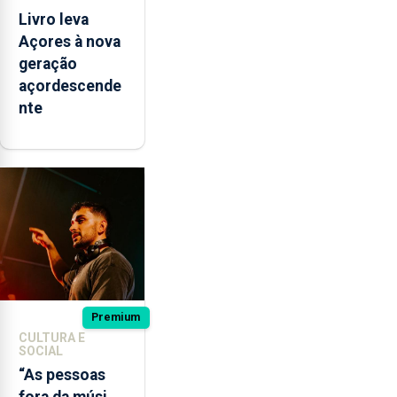
Livro leva
Açores à nova
geração
açordescende
nte
Premium
CULTURA E
SOCIAL
“As pessoas
fora da música