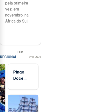
pela primeira
vez, em
novembro, na
África do Sul.
PUB
REGIONAL
VER MAIS
Pingo
Doce
abre esta
quinta-
feira nova
loja em
São