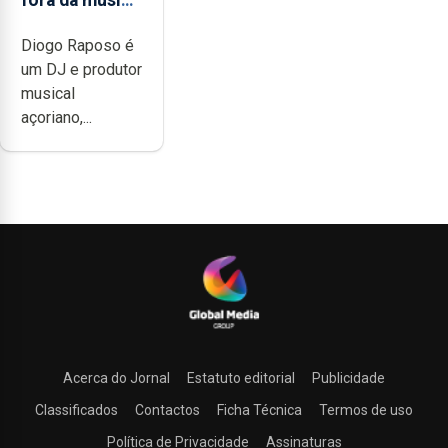
não têm a
Diogo Raposo é
noção do quão
um DJ e produtor
difícil é
musical
produzir uma
açoriano,...
música”
Acerca do Jornal
Estatuto editorial
Publicidade
Classificados
Contactos
Ficha Técnica
Termos de uso
Política de Privacidade
Assinaturas