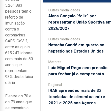
5.261.883
Outras modalidades
pessoas têm o
Alana Gonçalo “feliz” por
reforço da
representar o União Sportiva e
imunização
2026/2027
contra o
coronavírus
Outras modalidades
SARS-CoV-2,
Natacha Candé em quarto no
entre as quais
heptatlo nos Estados Unidos
615.247 idosos
com mais de 80
Motores
anos, que
Luís Miguel Rego sem pressão
representam
para fechar já o campeonato
93% desta faixa
etária.
Regional
IRAE apreendeu mais de 32
É entre os 70 e
toneladas de alimentos entre
os 79 anos que
2021 e 2025 nos Açores
se encontra a