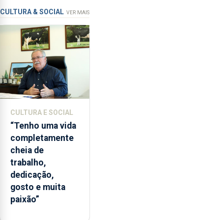
de
CULTURA & SOCIAL
VER MAIS
ensino
da
instituição
CULTURA E SOCIAL
“Tenho uma vida
completamente
cheia de
trabalho,
dedicação,
gosto e muita
paixão”