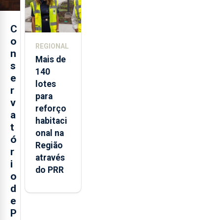
C
o
REGIONAL
n
Mais de
s
140
e
lotes
r
para
v
reforço
a
habitaci
t
onal na
ó
Região
r
através
i
do PRR
o
d
e
P