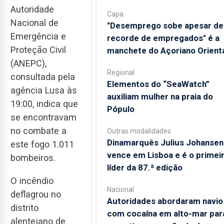
Autoridade
Capa
Nacional de
"Desemprego sobe apesar de
Emergência e
recorde de empregados" é a
Proteção Civil
manchete do Açoriano Orient
(ANEPC),
Regional
consultada pela
​Elementos do “SeaWatch”
agência Lusa às
auxiliam mulher na praia do
19:00, indica que
Pópulo
se encontravam
no combate a
Outras modalidades
Dinamarquês Julius Johansen
este fogo 1.011
vence em Lisboa e é o primei
bombeiros.
líder da 87.ª edição
O incêndio
Nacional
deflagrou no
Autoridades abordaram navio
distrito
com cocaína em alto-mar par
alentejano de