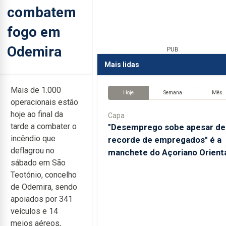
combatem
fogo em
Odemira
PUB
Mais lidas
Mais de 1.000
Hoje
Semana
Mês
operacionais estão
hoje ao final da
Capa
tarde a combater o
"Desemprego sobe apesar de
incêndio que
recorde de empregados" é a
deflagrou no
manchete do Açoriano Orient
sábado em São
Teotónio, concelho
de Odemira, sendo
apoiados por 341
veículos e 14
meios aéreos,