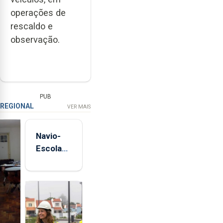
operações de
rescaldo e
observação.
PUB
REGIONAL
VER MAIS
Navio-
Escola
Sagres
está de
regresso
aos
Açores