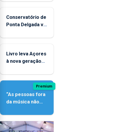
Conservatório de
Ponta Delgada vai
contar com
novos
instrumentos
Livro leva Açores
à nova geração
açordescendente
Premium
“As pessoas fora
da música não
têm a noção do
quão difícil é
produzir uma
música”