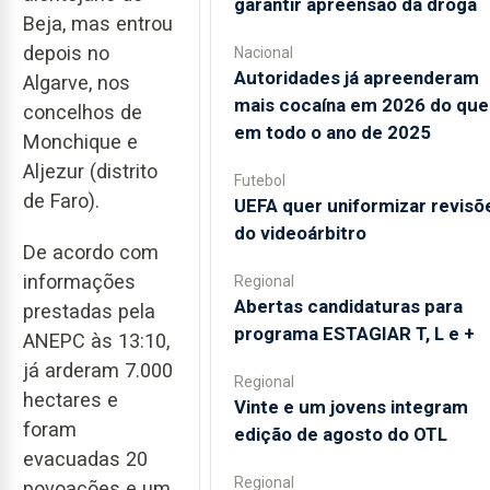
garantir apreensão da droga
Beja, mas entrou
depois no
Nacional
Autoridades já apreenderam
Algarve, nos
mais cocaína em 2026 do que
concelhos de
em todo o ano de 2025
Monchique e
Aljezur (distrito
Futebol
de Faro).
UEFA quer uniformizar revisõ
do videoárbitro
De acordo com
informações
Regional
Abertas candidaturas para
prestadas pela
programa ESTAGIAR T, L e +
ANEPC às 13:10,
já arderam 7.000
Regional
hectares e
Vinte e um jovens integram
foram
edição de agosto do OTL
evacuadas 20
Regional
povoações e um