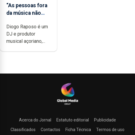
“As pessoas fora
da música não
têm a noção do
Diogo Raposo é um
quão difícil é
DJ e produtor
produzir uma
musical açoriano,...
música”
Acerca do Jornal
Estatuto editorial
Publicidade
Classificados
Contactos
Ficha Técnica
Termos de uso