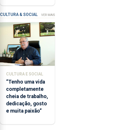
“a
condenação por
contaminação
violação
CULTURA & SOCIAL
VER MAIS
microbiológica”,
pela
terceira
vez
desde
o
início
da
época
CULTURA E SOCIAL
balnear
“Tenho uma vida
completamente
cheia de trabalho,
dedicação, gosto
e muita paixão”