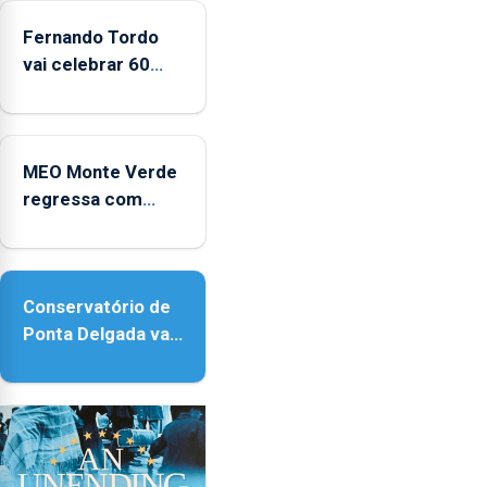
Fernando Tordo
vai celebrar 60
anos de carreira
no Coliseu
Micaelense
MEO Monte Verde
regressa com
reforço da
acessibilidade
Conservatório de
Ponta Delgada vai
contar com novos
instrumentos