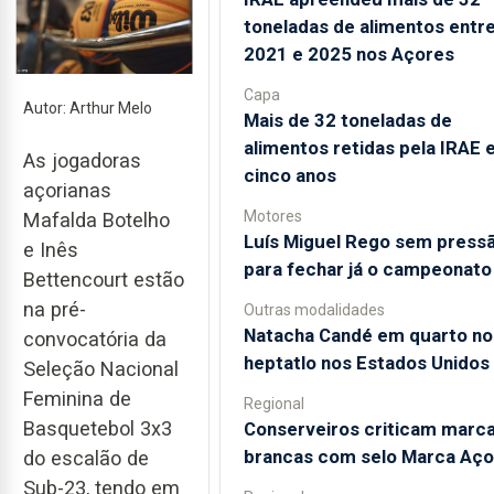
toneladas de alimentos entr
2021 e 2025 nos Açores
Capa
Autor: Arthur Melo
Mais de 32 toneladas de
alimentos retidas pela IRAE
As jogadoras
cinco anos
açorianas
Motores
Mafalda Botelho
Luís Miguel Rego sem press
e Inês
para fechar já o campeonato
Bettencourt estão
na pré-
Outras modalidades
Natacha Candé em quarto no
convocatória da
heptatlo nos Estados Unidos
Seleção Nacional
Feminina de
Regional
Basquetebol 3x3
Conserveiros criticam marc
brancas com selo Marca Aço
do escalão de
Sub-23, tendo em