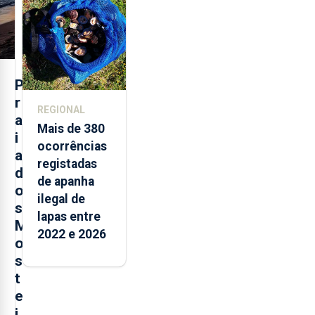
Açores
P
r
REGIONAL
a
Mais de 380
i
ocorrências
a
registadas
d
de apanha
o
ilegal de
s
lapas entre
M
2022 e 2026
o
s
t
e
i