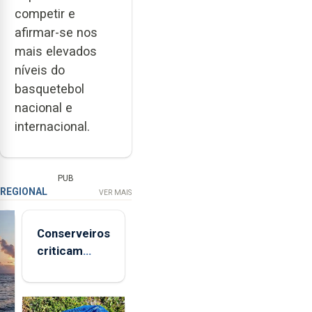
competir e
afirmar-se nos
mais elevados
níveis do
basquetebol
nacional e
internacional.
PUB
REGIONAL
VER MAIS
Conserveiros
criticam
marcas
brancas com
selo Marca