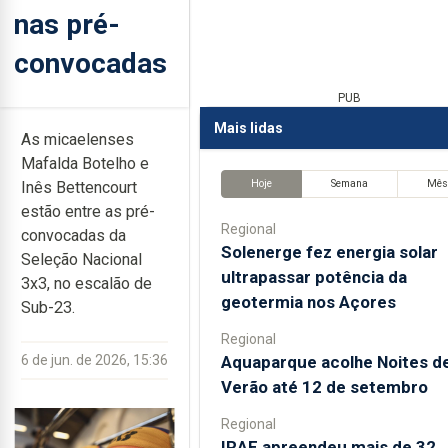
nas pré-
convocadas
PUB
Mais lidas
As micaelenses
Mafalda Botelho e
Hoje
Semana
Mê
Inês Bettencourt
estão entre as pré-
Regional
convocadas da
Solenerge fez energia solar
Seleção Nacional
ultrapassar potência da
3x3, no escalão de
geotermia nos Açores
Sub-23.
Regional
Aquaparque acolhe Noites d
6 de jun. de 2026, 15:36
Verão até 12 de setembro
Regional
IRAE apreendeu mais de 32