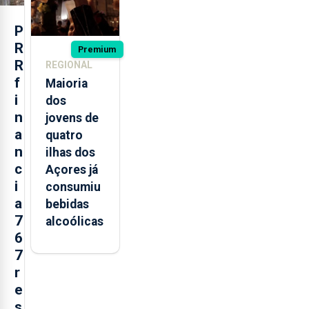
P
R
Premium
R
REGIONAL
f
Maioria
i
dos
n
jovens de
a
quatro
n
ilhas dos
c
Açores já
i
consumiu
a
bebidas
7
alcoólicas
6
7
r
e
s