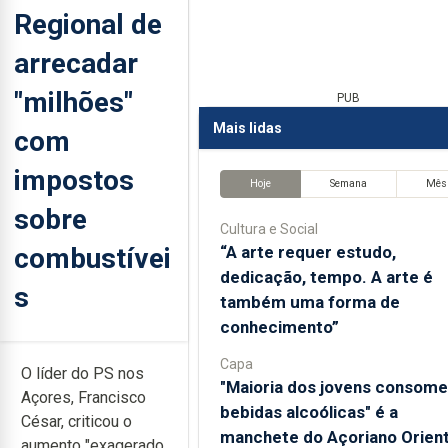
Regional de
arrecadar
"milhões"
PUB
Mais lidas
com
impostos
Hoje
Semana
Mês
sobre
Cultura e Social
combustívei
“A arte requer estudo,
dedicação, tempo. A arte é
s
também uma forma de
conhecimento”
Capa
O líder do PS nos
"Maioria dos jovens consome
Açores, Francisco
bebidas alcoólicas" é a
César, criticou o
manchete do Açoriano Orient
aumento "exagerado