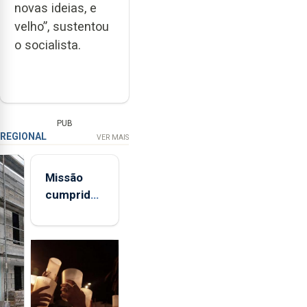
novas ideias, e
velho”, sustentou
o socialista.
PUB
REGIONAL
VER MAIS
Missão
cumprida:
militares
açorianos
regressam
após
missão na
Roménia