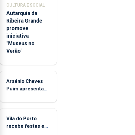
767
CULTURA E SOCIAL
respostas
Autarquia da
habitacionais,
Ribeira Grande
anunciou
promove
o
iniciativa
Governo
"Museus no
Regional.
Verão"
Arsénio Chaves
Puim apresenta
obras na
Biblioteca de Vila
do Porto
Vila do Porto
recebe festas em
honra de Nossa