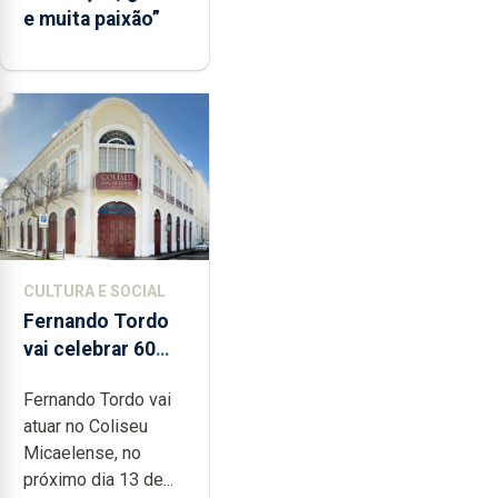
e muita paixão”
CULTURA E SOCIAL
Fernando Tordo
vai celebrar 60
anos de carreira
Fernando Tordo vai
no Coliseu
atuar no Coliseu
Micaelense
Micaelense, no
próximo dia 13 de...