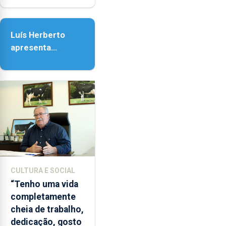
Senhora da
Assunção
Luís Herberto
apresenta
‘Lugares da
Paisagem’
CULTURA E SOCIAL
“Tenho uma vida
completamente
cheia de trabalho,
dedicação, gosto