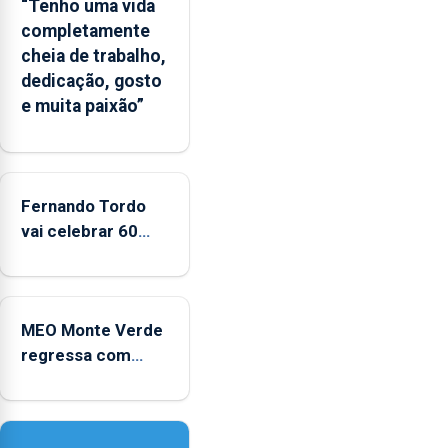
“Tenho uma vida
completamente
cheia de trabalho,
dedicação, gosto
e muita paixão”
Fernando Tordo
vai celebrar 60
anos de carreira
no Coliseu
Micaelense
MEO Monte Verde
regressa com
reforço da
acessibilidade