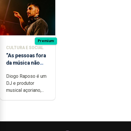
Premium
CULTURA E SOCIAL
“As pessoas fora
da música não
têm a noção do
Diogo Raposo é um
quão difícil é
DJ e produtor
produzir uma
musical açoriano,...
música”