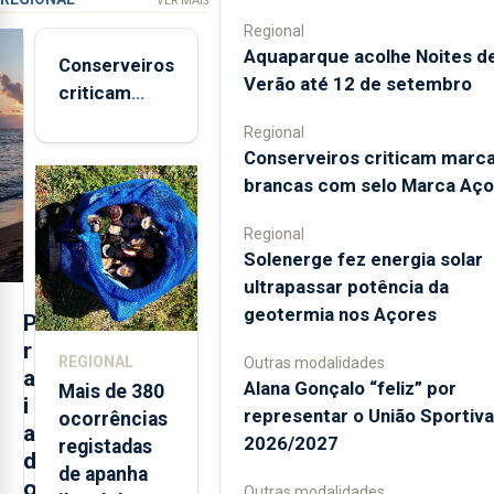
VER MAIS
Regional
Aquaparque acolhe Noites d
Conserveiros
Verão até 12 de setembro
criticam
marcas
Regional
brancas com
Conserveiros criticam marc
selo Marca
brancas com selo Marca Aço
Açores
Regional
Solenerge fez energia solar
ultrapassar potência da
geotermia nos Açores
P
r
REGIONAL
Outras modalidades
a
Alana Gonçalo “feliz” por
Mais de 380
i
representar o União Sportiv
ocorrências
a
2026/2027
registadas
d
de apanha
o
Outras modalidades