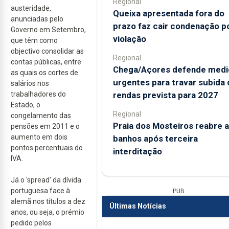
Regional
austeridade,
Queixa apresentada fora do
anunciadas pelo
prazo faz cair condenação p
Governo em Setembro,
violação
que têm como
objectivo consolidar as
Regional
contas públicas, entre
Chega/Açores defende medi
as quais os cortes de
urgentes para travar subida 
salários nos
rendas prevista para 2027
trabalhadores do
Estado, o
Regional
congelamento das
Praia dos Mosteiros reabre a
pensões em 2011 e o
aumento em dois
banhos após terceira
pontos percentuais do
interditação
IVA.
Já o 'spread' da dívida
portuguesa face à
PUB
alemã nos títulos a dez
Últimas Notícias
anos, ou seja, o prémio
pedido pelos