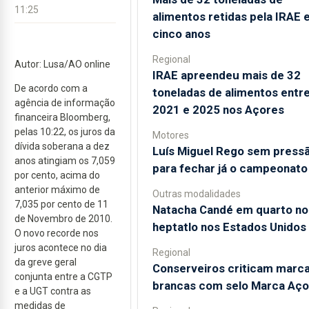
11:25
alimentos retidas pela IRAE
cinco anos
Regional
Autor: Lusa/AO online
IRAE apreendeu mais de 32
De acordo com a
toneladas de alimentos entr
agência de informação
2021 e 2025 nos Açores
financeira Bloomberg,
pelas 10:22, os juros da
Motores
dívida soberana a dez
Luís Miguel Rego sem press
anos atingiam os 7,059
para fechar já o campeonato
por cento, acima do
anterior máximo de
Outras modalidades
7,035 por cento de 11
Natacha Candé em quarto no
de Novembro de 2010.
heptatlo nos Estados Unidos
O novo recorde nos
juros acontece no dia
Regional
da greve geral
Conserveiros criticam marc
conjunta entre a CGTP
brancas com selo Marca Aço
e a UGT contra as
medidas de