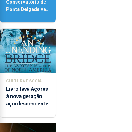
Conservatório de
Ponta Delgada vai
contar com novos
instrumentos
CULTURA E SOCIAL
Livro leva Açores
à nova geração
açordescendente