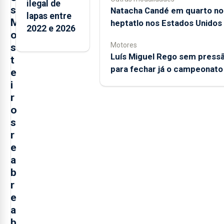
ilegal de
s
Natacha Candé em quarto no
lapas entre
M
heptatlo nos Estados Unidos
2022 e 2026
o
Motores
s
Luís Miguel Rego sem press
t
para fechar já o campeonato
e
i
r
o
s
r
e
a
b
r
e
a
b