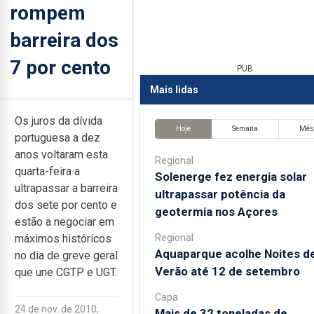
rompem
barreira dos
7 por cento
PUB
Mais lidas
Os juros da dívida
Hoje
Semana
Mê
portuguesa a dez
anos voltaram esta
Regional
quarta-feira a
Solenerge fez energia solar
ultrapassar a barreira
ultrapassar potência da
dos sete por cento e
geotermia nos Açores
estão a negociar em
Regional
máximos históricos
Aquaparque acolhe Noites d
no dia de greve geral
Verão até 12 de setembro
que une CGTP e UGT.
Capa
24 de nov. de 2010,
Mais de 32 toneladas de