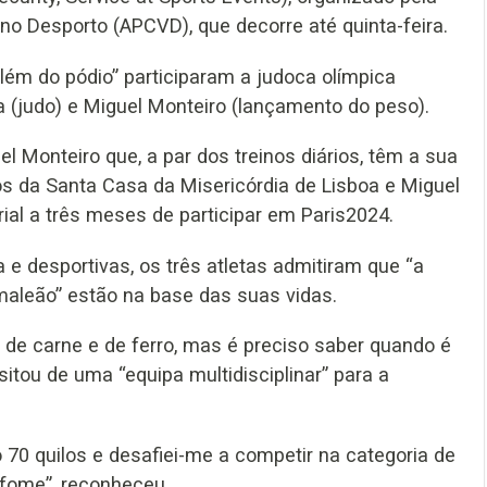
no Desporto (APCVD), que decorre até quinta-feira.
além do pódio” participaram a judoca olímpica
ra (judo) e Miguel Monteiro (lançamento do peso).
el Monteiro que, a par dos treinos diários, têm a sua
os da Santa Casa da Misericórdia de Lisboa e Miguel
rial a três meses de participar em Paris2024.
e desportivas, os três atletas admitiram que “a
camaleão” estão na base das suas vidas.
de carne e de ferro, mas é preciso saber quando é
itou de uma “equipa multidisciplinar” para a
so 70 quilos e desafiei-me a competir na categoria de
 fome”, reconheceu.