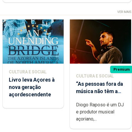
VER MAIS
Premium
CULTURA E SOCIAL
CULTURA E SOCIAL
Livro leva Açores à
“As pessoas fora da
nova geração
música não têm a
açordescendente
noção do quão
Diogo Raposo é um DJ
difícil é produzir
e produtor musical
uma música”
açoriano,...