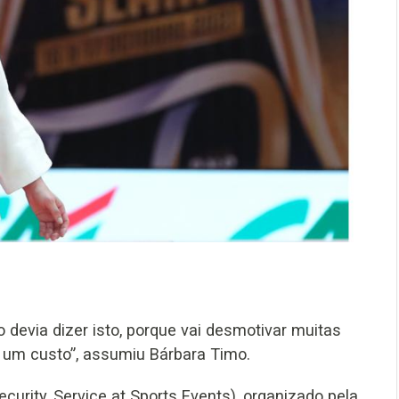
o devia dizer isto, porque vai desmotivar muitas
r um custo”, assumiu Bárbara Timo.
urity, Service at Sports Events), organizado pela