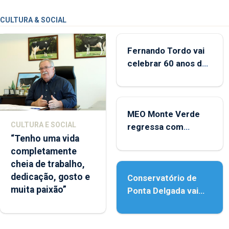
CULTURA & SOCIAL
Fernando Tordo vai
celebrar 60 anos de
carreira no Coliseu
Micaelense
MEO Monte Verde
CULTURA E SOCIAL
regressa com
“Tenho uma vida
reforço da
completamente
acessibilidade
cheia de trabalho,
dedicação, gosto e
Conservatório de
muita paixão”
Ponta Delgada vai
contar com novos
instrumentos