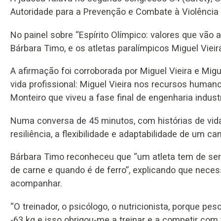
Autoridade para a Prevenção e Combate à Violência 
No painel sobre “Espírito Olímpico: valores que vão 
Bárbara Timo, e os atletas paralímpicos Miguel Viei
A afirmação foi corroborada por Miguel Vieira e Migu
vida profissional: Miguel Vieira nos recursos human
Monteiro que viveu a fase final de engenharia indust
Numa conversa de 45 minutos, com histórias de vida 
resiliência, a flexibilidade e adaptabilidade de um 
Bárbara Timo reconheceu que “um atleta tem de ser 
de carne e quando é de ferro”, explicando que necess
acompanhar.
“O treinador, o psicólogo, o nutricionista, porque pe
-63 kg e isso obrigou-me a treinar e a competir com