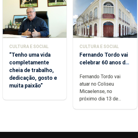
CULTURA E SOCIAL
CULTURA E SOCIAL
“Tenho uma vida
Fernando Tordo vai
completamente
celebrar 60 anos de
cheia de trabalho,
carreira no Coliseu
Fernando Tordo vai
dedicação, gosto e
Micaelense
atuar no Coliseu
muita paixão”
Micaelense, no
próximo dia 13 de...