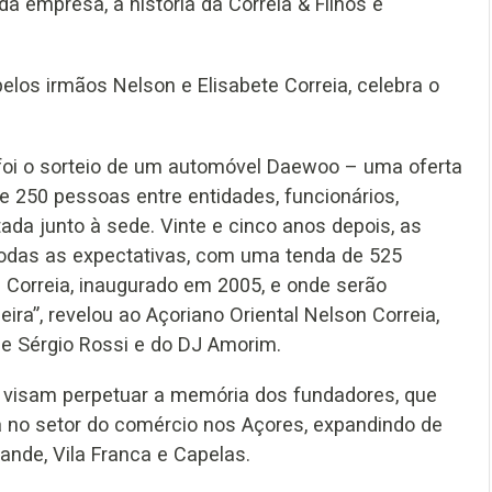
a empresa, a história da Correia & Filhos é
los irmãos Nelson e Elisabete Correia, celebra o
 foi o sorteio de um automóvel Daewoo – uma oferta
e 250 pessoas entre entidades, funcionários,
ada junto à sede. Vinte e cinco anos depois, as
todas as expectativas, com uma tenda de 525
Correia, inaugurado em 2005, e onde serão
ra”, revelou ao Açoriano Oriental Nelson Correia,
de Sérgio Rossi e do DJ Amorim.
s visam perpetuar a memória dos fundadores, que
a no setor do comércio nos Açores, expandindo de
ande, Vila Franca e Capelas.