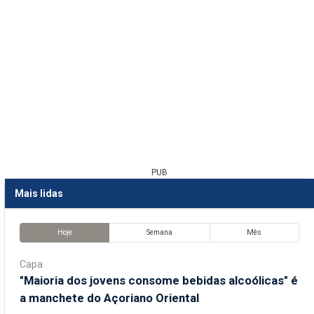
PUB
Mais lidas
Hoje
Semana
Mês
Capa
"Maioria dos jovens consome bebidas alcoólicas" é
a manchete do Açoriano Oriental