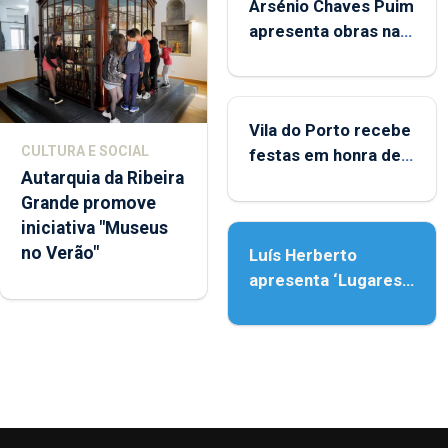
Arsénio Chaves Puim
apresenta obras na
Biblioteca de Vila do
Porto
Vila do Porto recebe
CULTURA E SOCIAL
festas em honra de
Autarquia da Ribeira
Nossa Senhora da
Grande promove
Assunção
iniciativa "Museus
no Verão"
Luís Herberto
apresenta ‘Lugares
da Paisagem’