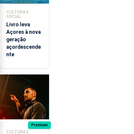
CULTURA E
SOCIAL
Livro leva
Açores à nova
geração
açordescende
nte
Premium
CULTURA E