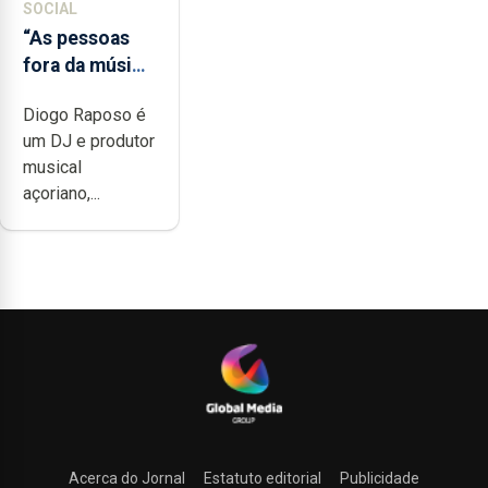
SOCIAL
“As pessoas
fora da música
não têm a
Diogo Raposo é
noção do quão
um DJ e produtor
difícil é
musical
produzir uma
açoriano,...
música”
Acerca do Jornal
Estatuto editorial
Publicidade