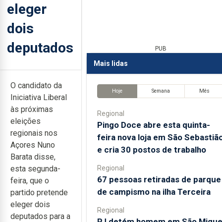
eleger
dois
deputados
PUB
Mais lidas
O candidato da
Hoje
Semana
Mês
Iniciativa Liberal
às próximas
Regional
eleições
Pingo Doce abre esta quinta-
regionais nos
feira nova loja em São Sebastiã
Açores Nuno
e cria 30 postos de trabalho
Barata disse,
Regional
esta segunda-
67 pessoas retiradas de parque
feira, que o
de campismo na ilha Terceira
partido pretende
eleger dois
Regional
deputados para a
PJ detém homem em São Migue