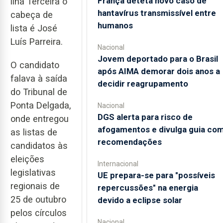
França deteta novo caso de
ilha Terceira o
hantavírus transmissível entre
cabeça de
humanos
lista é José
Luís Parreira.
Nacional
Jovem deportado para o Brasil
O candidato
após AIMA demorar dois anos a
falava à saída
decidir reagrupamento
do Tribunal de
Ponta Delgada,
Nacional
DGS alerta para risco de
onde entregou
afogamentos e divulga guia co
as listas de
recomendações
candidatos às
eleições
Internacional
legislativas
UE prepara-se para "possíveis
regionais de
repercussões" na energia
25 de outubro
devido a eclipse solar
pelos círculos
Nacional