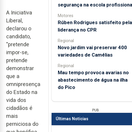
segurança na escola profissiona
A Iniciativa
Motores
Liberal,
Rúben Rodrigues satisfeito pela
declarou o
liderança no CPR
candidato,
Regional
"pretende
Novo jardim vai preservar 400
impor-se,
variedades de Camélias
pretende
Regional
demonstrar
Mau tempo provoca avarias no
que a
abastecimento de água na ilha
omnipresença
do Pico
do Estado na
vida dos
cidadãos é
PUB
mais
Últimas Notícias
perniciosa do
que benéfica,