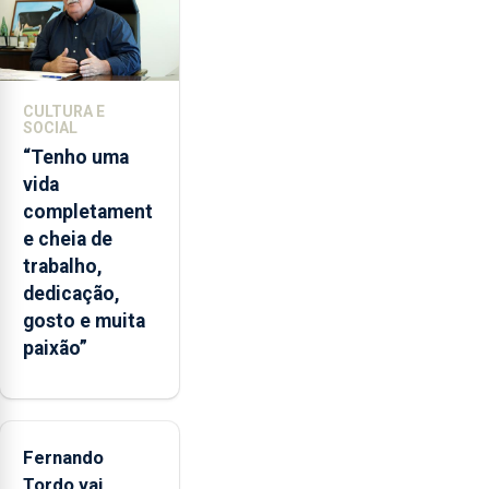
e
2026.
A
ilha
CULTURA E
das
SOCIAL
Flores
“Tenho uma
apresenta
vida
um
completament
“decréscimo
e cheia de
significativo”
trabalho,
da
dedicação,
CPUE
gosto e muita
entre
paixão”
2022
e
2025
Fernando
Tordo vai