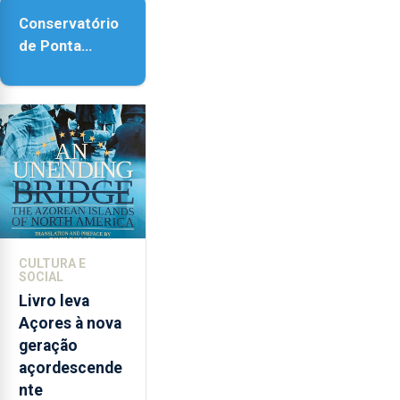
acessibilidade
Conservatório
de Ponta
Delgada vai
contar com
novos
instrumentos
CULTURA E
SOCIAL
Livro leva
Açores à nova
geração
açordescende
nte