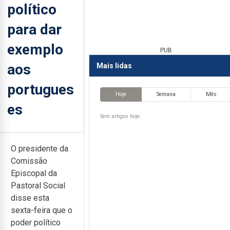
político
para dar
exemplo
PUB
aos
Mais lidas
portugues
Hoje
Semana
Mês
es
Sem artigos hoje.
O presidente da
Comissão
Episcopal da
Pastoral Social
disse esta
sexta-feira que o
poder político