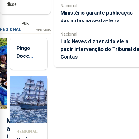
disse.
Nacional
Ministério garante publicação
das notas na sexta-feira
PUB
REGIONAL
VER MAIS
Nacional
Luís Neves diz ter sido ele a
Pingo
pedir intervenção do Tribunal d
Doce
Contas
abre esta
quinta-
feira nova
loja em
São
Sebastião
e cria 30
postos de
M
trabalho
a
REGIONAL
i