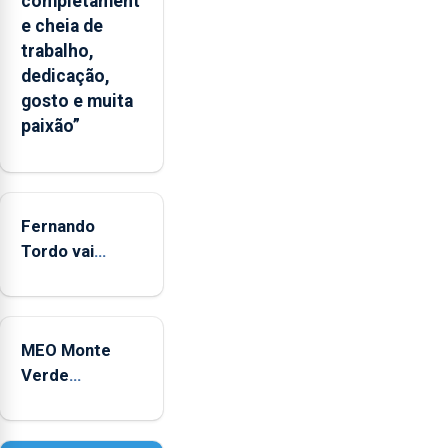
completament
“decréscimo
e cheia de
significativo”
trabalho,
da
dedicação,
CPUE
gosto e muita
entre
paixão”
2022
e
2025
Fernando
Tordo vai
celebrar 60
anos de
carreira no
MEO Monte
Coliseu
Verde
Micaelense
regressa com
reforço da