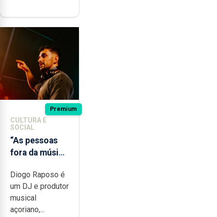
Premium
CULTURA E
SOCIAL
“As pessoas
fora da música
não têm a
Diogo Raposo é
noção do quão
um DJ e produtor
difícil é
musical
produzir uma
açoriano,...
música”