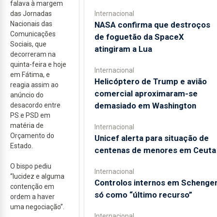
falava à margem
das Jornadas
Internacional
Nacionais das
NASA confirma que destroços
Comunicações
de foguetão da SpaceX
Sociais, que
atingiram a Lua
decorreram na
quinta-feira e hoje
Internacional
em Fátima, e
Helicóptero de Trump e avião
reagia assim ao
comercial aproximaram-se
anúncio do
demasiado em Washington
desacordo entre
PS e PSD em
matéria de
Internacional
Orçamento do
Unicef alerta para situação de
Estado.
centenas de menores em Ceuta
O bispo pediu
Internacional
“lucidez e alguma
Controlos internos em Schenge
contenção em
só como “último recurso”
ordem a haver
uma negociação”.
Internacional