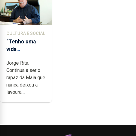
CULTURA E SOCIAL
“Tenho uma
vida
completamente
Jorge Rita.
cheia de
Continua a ser o
trabalho,
rapaz da Maia que
dedicação,
nunca deixou a
gosto e muita
lavoura....
paixão”