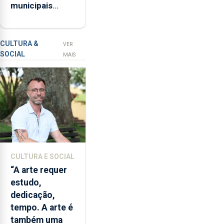
municipais
suspeito
abrem aos
dos
sábados em
crimes
agosto
de
CULTURA &
VER
SOCIAL
coação
MAIS
sexual
e
tentativa
de
violação
da
prima
de
CULTURA E SOCIAL
26
“A arte requer
anos,
estudo,
na
dedicação,
ilha
tempo. A arte é
de
também uma
São