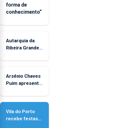
forma de
Miguel,
conhecimento”
nos
Açores,
revelou
a
Autarquia da
Policia
Judiciária.
Ribeira Grande
promove
iniciativa
"Museus no
Arsénio Chaves
Verão"
Puim apresenta
obras na
Biblioteca de
Vila do Porto
Vila do Porto
recebe festas
em honra de