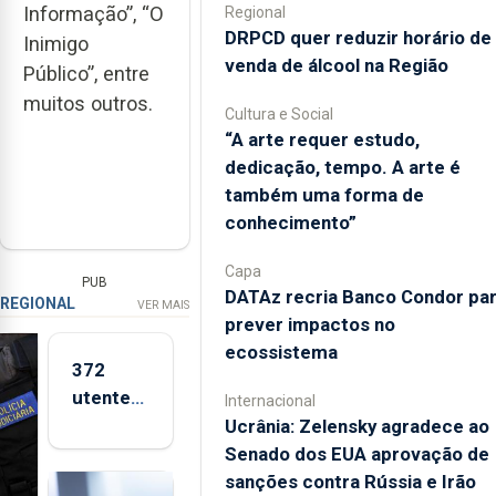
Informação”, “O
Regional
DRPCD quer reduzir horário de
Inimigo
venda de álcool na Região
Público”, entre
muitos outros.
Cultura e Social
“A arte requer estudo,
dedicação, tempo. A arte é
também uma forma de
conhecimento”
Capa
PUB
DATAz recria Banco Condor pa
REGIONAL
VER MAIS
prever impactos no
ecossistema
372
utentes
Internacional
esperam
Ucrânia: Zelensky agradece ao
por
Senado dos EUA aprovação de
Consulta
sanções contra Rússia e Irão