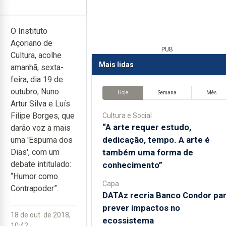
O Instituto
Açoriano de
PUB
Cultura, acolhe
Mais lidas
amanhã, sexta-
feira, dia 19 de
outubro, Nuno
Hoje
Semana
Mês
Artur Silva e Luís
Filipe Borges, que
Cultura e Social
“A arte requer estudo,
darão voz a mais
dedicação, tempo. A arte é
uma 'Espuma dos
também uma forma de
Dias', com um
debate intitulado:
conhecimento”
“Humor como
Capa
Contrapoder”.
DATAz recria Banco Condor pa
prever impactos no
18 de out. de 2018,
ecossistema
10:42