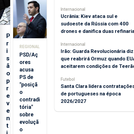
da Dor
Internacional
nos
Ucrânia: Kiev ataca sul e
Açores
sudoeste da Rússia com 400
drones e danifica duas refinari
P
r
Internacional
REGIONAL
i
Irão: Guarda Revolucionária diz
PSD/Aç
s
que reabrirá Ormuz quando EU
ores
ã
aceitarem condições de Teerã
acusa
o
PS de
Futebol
p
"posiçã
Santa Clara lidera contrataçõe
r
o
de portugueses na época
e
contradi
2026/2027
v
tória"
e
sobre
n
evoluçã
t
o
i