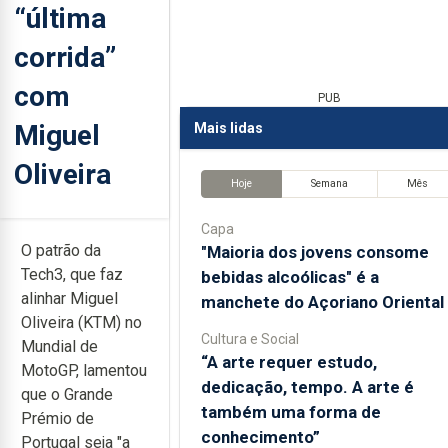
“última
corrida”
com
PUB
Miguel
Mais lidas
Oliveira
Hoje
Semana
Mês
Capa
O patrão da
"Maioria dos jovens consome
Tech3, que faz
bebidas alcoólicas" é a
alinhar Miguel
manchete do Açoriano Oriental
Oliveira (KTM) no
Cultura e Social
Mundial de
“A arte requer estudo,
MotoGP, lamentou
dedicação, tempo. A arte é
que o Grande
também uma forma de
Prémio de
conhecimento”
Portugal seja "a