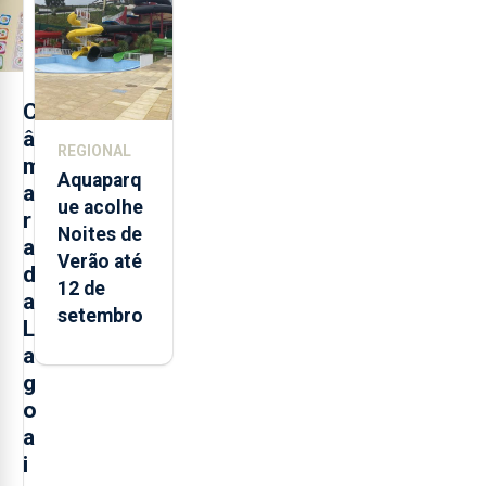
entre
2021 e
2025 nos
Açores
C
â
REGIONAL
m
Aquaparq
a
ue acolhe
r
Noites de
a
Verão até
d
12 de
a
setembro
L
a
g
o
a
i