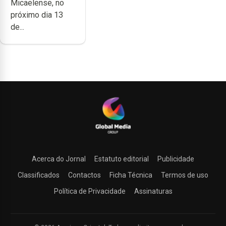
Micaelense, no
Micaelense
próximo dia 13
de...
Acerca do Jornal
Estatuto editorial
Publicidade
Classificados
Contactos
Ficha Técnica
Termos de uso
Política de Privacidade
Assinaturas