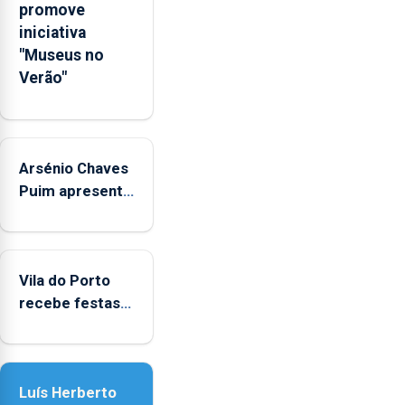
sociais
promove
junto
iniciativa
das
"Museus no
crianças
Verão"
Arsénio Chaves
Puim apresenta
obras na
Biblioteca de
Vila do Porto
Vila do Porto
recebe festas
em honra de
Nossa Senhora
da Assunção
Luís Herberto