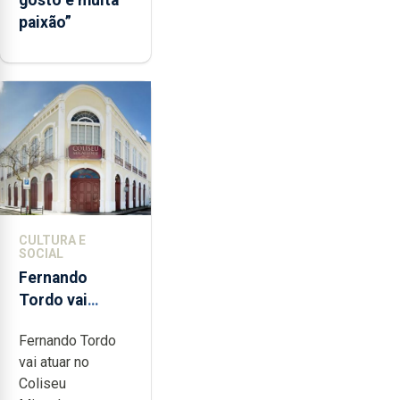
paixão”
CULTURA E
SOCIAL
Fernando
Tordo vai
celebrar 60
Fernando Tordo
anos de
vai atuar no
carreira no
Coliseu
Coliseu