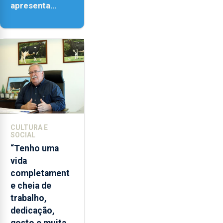
apresenta
‘Lugares da
Paisagem’
CULTURA E
SOCIAL
“Tenho uma
vida
completament
e cheia de
trabalho,
dedicação,
gosto e muita