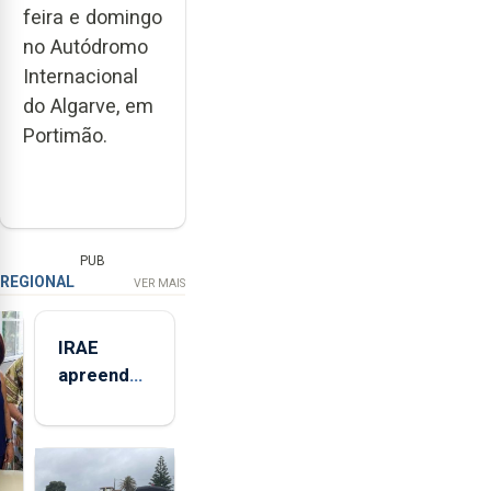
feira e domingo
no Autódromo
Internacional
do Algarve, em
Portimão.
PUB
REGIONAL
VER MAIS
IRAE
apreendeu
mais de 32
toneladas
de
alimentos