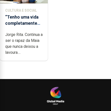
CULTURA E SOCIAL
“Tenho uma vida
completamente
cheia de trabalho,
Jorge Rita. Continua a
dedicação, gosto
ser o rapaz da Maia
e muita paixão”
que nunca deixou a
lavoura....