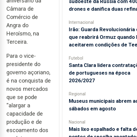
aniversário da
sudoeste da Rússia com 40
Câmara de
drones e danifica duas refin
Comércio de
Internacional
Angra do
Irão: Guarda Revolucionária 
Heroísmo, na
que reabrirá Ormuz quando
Terceira.
aceitarem condições de Te
Para o vice-
Futebol
presidente do
Santa Clara lidera contrata
governo açoriano,
de portugueses na época
2026/2027
é na conquista de
novos mercados
Regional
que se pode
Museus municipais abrem a
“alargar a
sábados em agosto
capacidade de
produção e de
Nacional
Mais lixo espalhado e falta d
escoamento dos
pontos de recolha apontado