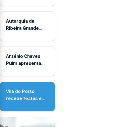
sábados
durante
o
mês
Autarquia da
de
Ribeira Grande
agosto,
promove iniciativa
entre
"Museus no Verão"
as
14h00
Arsénio Chaves
e
Puim apresenta
as
obras na Biblioteca
18h00.
de Vila do Porto
Vila do Porto
recebe festas em
honra de Nossa
Senhora da
Assunção