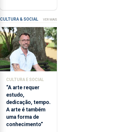
regressam após
no
missão na Roménia
Verão”,
que
CULTURA & SOCIAL
VER MAIS
garante
a
abertura
dos
museus
e
núcleos
museológicos
CULTURA E SOCIAL
integrados
“A arte requer
na
estudo,
Rede
dedicação, tempo.
Municipal
A arte é também
de
uma forma de
Museus
conhecimento”
aos