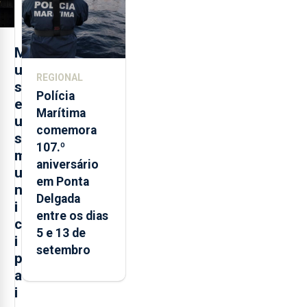
M
u
REGIONAL
s
Polícia
e
Marítima
u
comemora
s
107.º
m
aniversário
u
em Ponta
n
Delgada
i
entre os dias
c
5 e 13 de
i
setembro
p
a
i