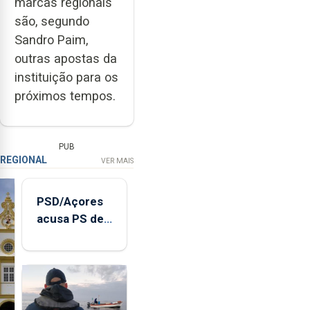
marcas regionais
são, segundo
Sandro Paim,
outras apostas da
instituição para os
próximos tempos.
PUB
REGIONAL
VER MAIS
PSD/Açores
acusa PS de
"posição
contraditória"
sobre
evolução
turística