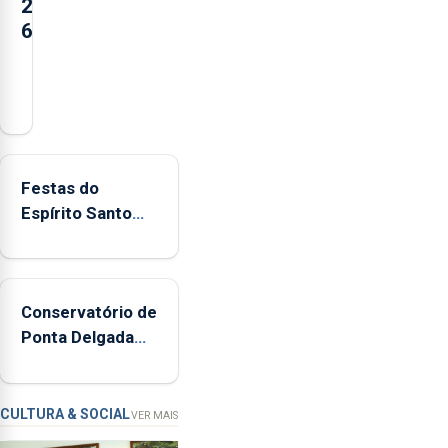
2
6
Açores
registaram
mais
de
380
Festas do
ocorrências
Espírito Santo
e
mais ecológicas
mais
de
160
Conservatório de
inspeções
Ponta Delgada
relacionadas
vai contar com
com
novos
a
instrumentos
apanha
CULTURA & SOCIAL
VER MAIS
ilegal