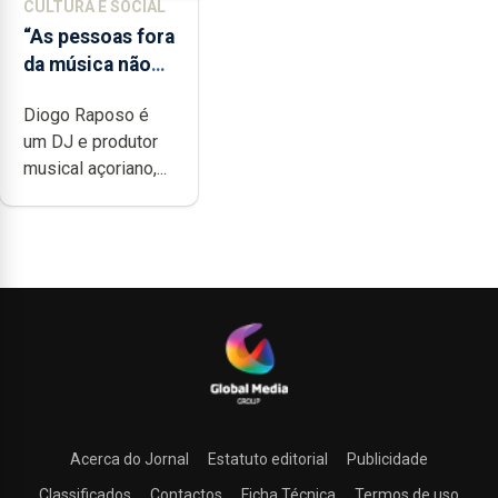
CULTURA E SOCIAL
“As pessoas fora
da música não
têm a noção do
Diogo Raposo é
quão difícil é
um DJ e produtor
produzir uma
musical açoriano,...
música”
Acerca do Jornal
Estatuto editorial
Publicidade
Classificados
Contactos
Ficha Técnica
Termos de uso