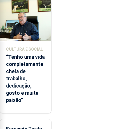
de
lapas
entre
2022
e
2026.
A
CULTURA E SOCIAL
ilha
“Tenho uma vida
das
completamente
Flores
cheia de
apresenta
trabalho,
um
dedicação,
“decréscimo
gosto e muita
significativo”
paixão”
da
CPUE
entre
2022
e
Fernando Tordo