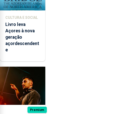
CULTURA E SOCIAL
Livro leva
Açores à nova
geração
açordescendent
e
Premium