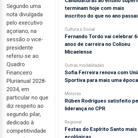
Candidaturas ao ensino superi
Segundo uma
terminam hoje com mais
nota divulgada
inscritos do que no ano passa
pelo executivo
Cultura e Social
açoriano, na
Fernando Tordo vai celebrar 6
sessão o vice-
anos de carreira no Coliseu
presidente
Micaelense
referiu-se ao
Quadro
Outras modalidades
Sofia Ferreira renova com Uni
Financeiro
Sportiva para mais uma época
Plurianual 2028-
2034, em
Motores
particular no que
Rúben Rodrigues satisfeito pe
diz respeito ao
liderança no CPR
segundo pilar,
dedicado à
Regional
Festas do Espírito Santo mais
competitividade
ecológicas