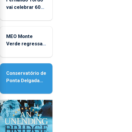
2025
vai celebrar 60
anos de carreira
no Coliseu
Micaelense
MEO Monte
Verde regressa
com reforço da
acessibilidade
Conservatório de
Ponta Delgada
vai contar com
novos
instrumentos