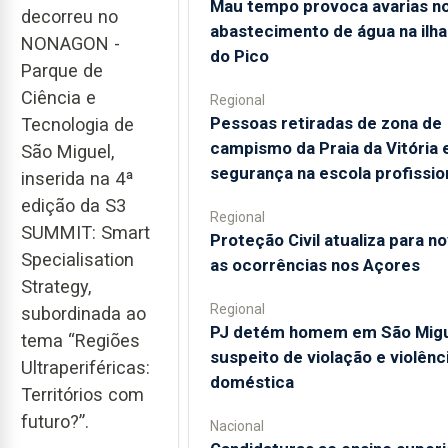
Mau tempo provoca avarias n
decorreu no
abastecimento de água na ilha
NONAGON -
do Pico
Parque de
Ciência e
Regional
Pessoas retiradas de zona de
Tecnologia de
campismo da Praia da Vitória
São Miguel,
segurança na escola profissio
inserida na 4ª
edição da S3
Regional
SUMMIT: Smart
Proteção Civil atualiza para n
Specialisation
as ocorrências nos Açores
Strategy,
Regional
subordinada ao
PJ detém homem em São Mig
tema “Regiões
suspeito de violação e violênc
Ultraperiféricas:
doméstica
Territórios com
futuro?”.
Nacional