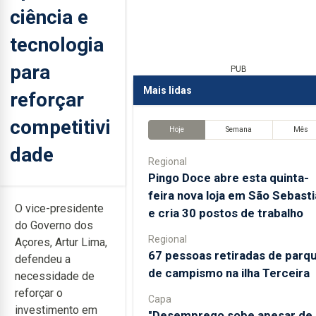
ciência e
tecnologia
para
PUB
Mais lidas
reforçar
competitivi
Hoje
Semana
Mês
dade
Regional
Pingo Doce abre esta quinta-
feira nova loja em São Sebast
O vice-presidente
e cria 30 postos de trabalho
do Governo dos
Regional
Açores, Artur Lima,
67 pessoas retiradas de parq
defendeu a
de campismo na ilha Terceira
necessidade de
reforçar o
Capa
investimento em
"Desemprego sobe apesar de