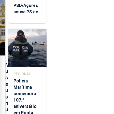
PSD/Açores
acusa PS de
"posição
contraditória"
sobre
evolução
turística
M
u
REGIONAL
s
Polícia
e
Marítima
u
comemora
s
107.º
m
aniversário
u
em Ponta