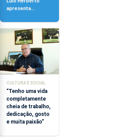
Luís Herberto
apresenta
‘Lugares da
Paisagem’
CULTURA E SOCIAL
“Tenho uma vida
completamente
cheia de trabalho,
dedicação, gosto
e muita paixão”