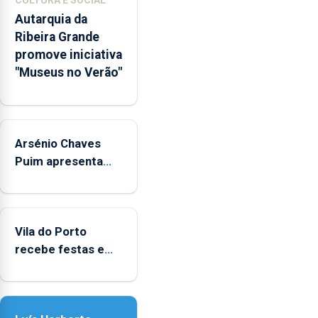
CULTURA E SOCIAL
integrados
Autarquia da
na
Ribeira Grande
Rede
promove iniciativa
Municipal
"Museus no Verão"
de
Museus
aos
sábados
Arsénio Chaves
durante
o
Puim apresenta
mês
obras na Biblioteca
de
de Vila do Porto
agosto,
entre
Vila do Porto
as
recebe festas em
14h00
honra de Nossa
e
Senhora da
as
Assunção
18h00.