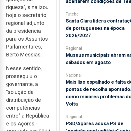
aceitarem condições de Te
riqueza", sinalizou
Futebol
hoje o secretário
Santa Clara lidera contrata
regional adjunto
de portugueses na época
da presidência
2026/2027
para os Assuntos
Parlamentares,
Regional
Berto Messias.
Museus municipais abrem a
sábados em agosto
Nesse sentido,
Nacional
prosseguiu o
Mais lixo espalhado e falta d
governante, a
pontos de recolha apontado
"solução de
como maiores problemas d
distribuição de
Volta
competências
entre" a República
Regional
e os Açores -
PSD/Açores acusa PS de
"posição contraditória" sobr