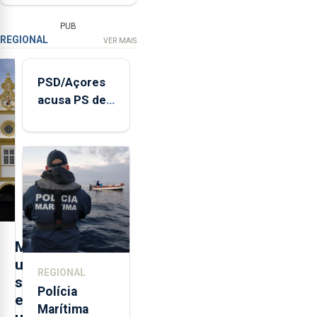
PUB
REGIONAL
VER MAIS
PSD/Açores
acusa PS de
"posição
contraditória"
sobre
evolução
turística
M
u
REGIONAL
s
Polícia
e
Marítima