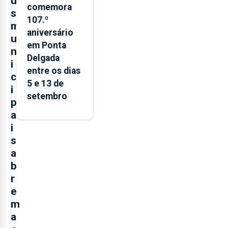
u
comemora
s
107.º
m
aniversário
u
em Ponta
n
Delgada
i
entre os dias
c
5 e 13 de
i
setembro
p
a
i
s
a
b
r
e
m
a