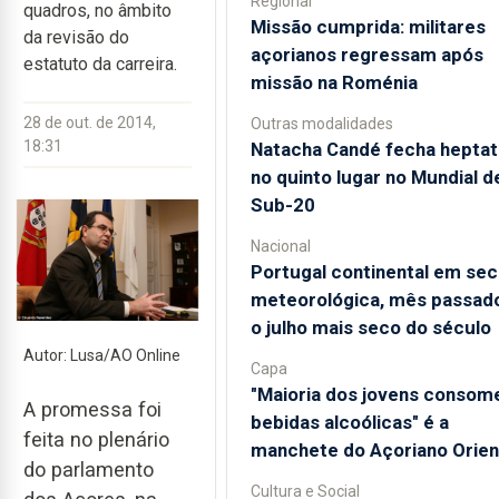
Regional
quadros, no âmbito
Missão cumprida: militares
da revisão do
açorianos regressam após
estatuto da carreira.
missão na Roménia
28 de out. de 2014,
Outras modalidades
18:31
Natacha Candé fecha heptat
no quinto lugar no Mundial d
Sub-20
Nacional
Portugal continental em sec
meteorológica, mês passado
o julho mais seco do século
Autor: Lusa/AO Online
Capa
"Maioria dos jovens consom
A promessa foi
bebidas alcoólicas" é a
feita no plenário
manchete do Açoriano Orien
do parlamento
Cultura e Social