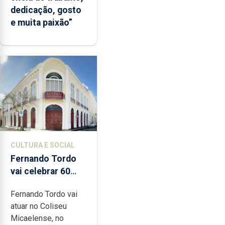
dedicação, gosto
e muita paixão”
CULTURA E SOCIAL
Fernando Tordo
vai celebrar 60
anos de carreira
Fernando Tordo vai
no Coliseu
atuar no Coliseu
Micaelense
Micaelense, no