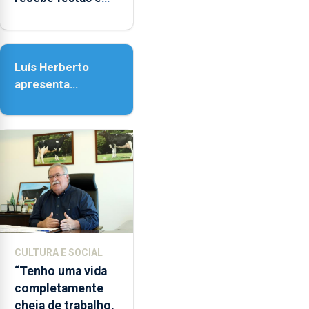
14h00
honra de Nossa
e
Senhora da
as
Assunção
18h00.
Luís Herberto
apresenta
‘Lugares da
Paisagem’
CULTURA E SOCIAL
“Tenho uma vida
completamente
cheia de trabalho,