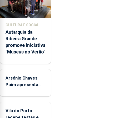
museus
e
núcleos
museológicos
CULTURA E SOCIAL
integrados
Autarquia da
na
Ribeira Grande
Rede
promove iniciativa
Municipal
"Museus no Verão"
de
Museus
aos
sábados
Arsénio Chaves
durante
o
Puim apresenta
mês
obras na Biblioteca
de
de Vila do Porto
agosto,
entre
Vila do Porto
as
recebe festas em