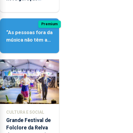
açordescendente
Premium
“As pessoas fora da
música não têm a
noção do quão
difícil é produzir
uma música”
CULTURA E SOCIAL
Grande Festival de
Folclore da Relva