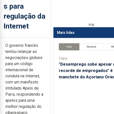
s para
regulação da
Internet
PUB
Mais lidas
O governo francês
Hoje
Semana
M
tentou relançar as
negociações globais
Capa
para um código
"Desemprego sobe apesar 
internacional de
recorde de empregados" é 
conduta na Internet,
manchete do Açoriano Orie
com um manifesto
intitulado Apelo de
Paris, respondendo a
apelos para uma
melhor regulação do
ciberespaço.