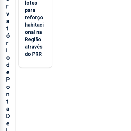
lotes
r
para
v
reforço
a
habitaci
t
onal na
ó
Região
r
através
i
do PRR
o
d
e
P
o
n
t
a
D
e
l