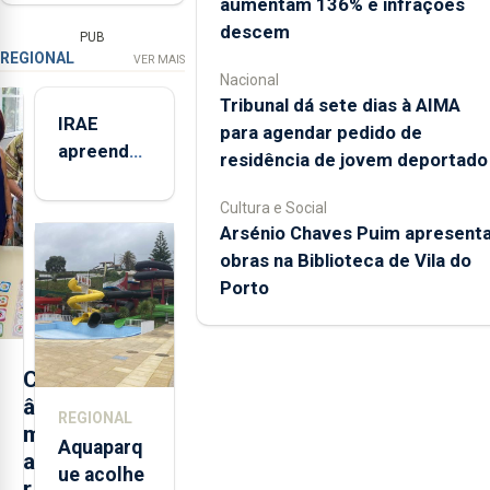
aumentam 136% e infrações
descem
PUB
REGIONAL
VER MAIS
Nacional
Tribunal dá sete dias à AIMA
IRAE
para agendar pedido de
apreendeu
residência de jovem deportado
mais de 32
toneladas
Cultura e Social
Arsénio Chaves Puim apresent
de
obras na Biblioteca de Vila do
alimentos
Porto
entre
2021 e
2025 nos
Açores
C
â
REGIONAL
m
Aquaparq
a
ue acolhe
r