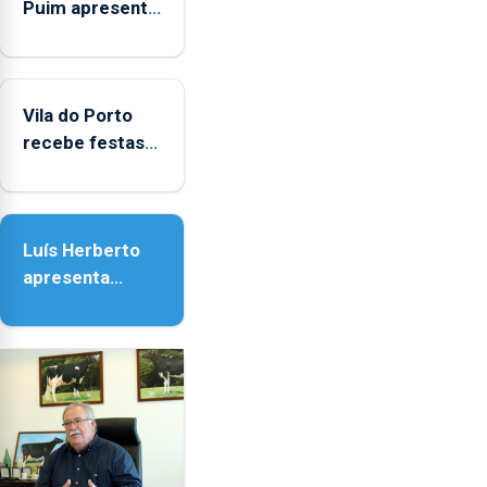
Puim apresenta
obras na
Biblioteca de
Vila do Porto
Vila do Porto
recebe festas
em honra de
Nossa Senhora
da Assunção
Luís Herberto
apresenta
‘Lugares da
Paisagem’