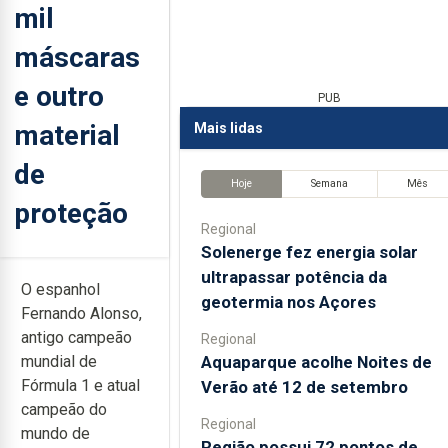
mil
máscaras
e outro
PUB
material
Mais lidas
de
Hoje
Semana
Mês
proteção
Regional
Solenerge fez energia solar
ultrapassar potência da
O espanhol
geotermia nos Açores
Fernando Alonso,
antigo campeão
Regional
Aquaparque acolhe Noites de
mundial de
Fórmula 1 e atual
Verão até 12 de setembro
campeão do
Regional
mundo de
Região possui 72 pontos de