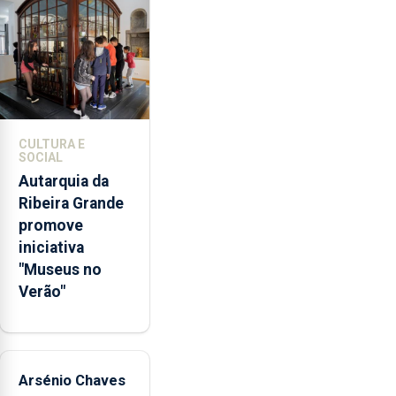
violência
doméstica,
através
da
promoção
de
competências
CULTURA E
pessoais,
SOCIAL
emocionais
Autarquia da
e
Ribeira Grande
sociais
promove
junto
iniciativa
das
"Museus no
crianças
Verão"
Arsénio Chaves