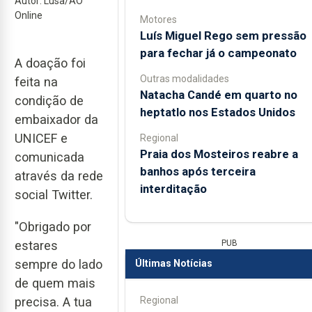
Autor: Lusa/AO
Online
Motores
Luís Miguel Rego sem pressão
para fechar já o campeonato
A doação foi
Outras modalidades
feita na
Natacha Candé em quarto no
condição de
heptatlo nos Estados Unidos
embaixador da
UNICEF e
Regional
Praia dos Mosteiros reabre a
comunicada
banhos após terceira
através da rede
interditação
social Twitter.
"Obrigado por
PUB
estares
sempre do lado
Últimas Notícias
de quem mais
Regional
precisa. A tua