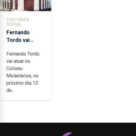
CULTURA E
SOCIAL
Fernando
Tordo vai
celebrar 60
Fernando Tordo
anos de
vai atuar no
carreira no
Coliseu
Coliseu
Micaelense, no
Micaelense
próximo dia 13
de...