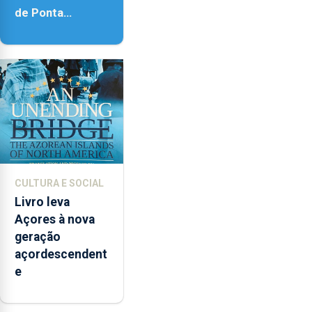
de Ponta
Delgada vai
contar com
novos
instrumentos
CULTURA E SOCIAL
Livro leva
Açores à nova
geração
açordescendent
e