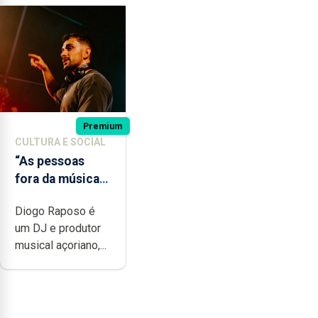
Premium
CULTURA E SOCIAL
“As pessoas
fora da música
não têm a noção
Diogo Raposo é
do quão difícil é
um DJ e produtor
produzir uma
musical açoriano,...
música”