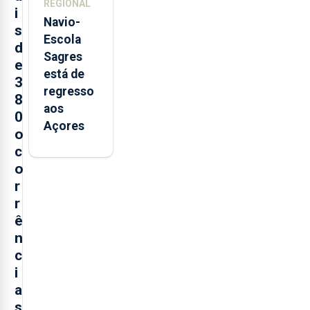
REGIONAL
i
Navio-
s
Escola
d
Sagres
e
está de
3
regresso
8
aos
0
Açores
o
c
o
r
r
ê
n
c
i
a
s