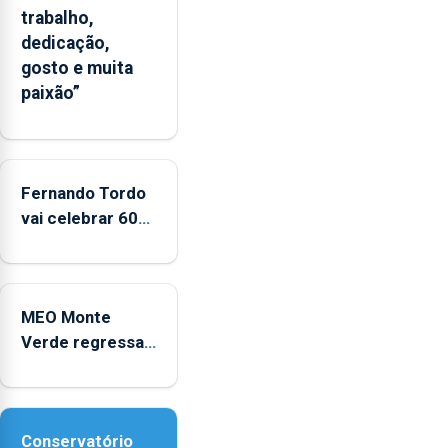
trabalho,
um
dedicação,
“decréscimo
gosto e muita
significativo”
paixão”
da
CPUE
entre
2022
e
Fernando Tordo
2025
vai celebrar 60
anos de carreira
no Coliseu
Micaelense
MEO Monte
Verde regressa
com reforço da
acessibilidade
Conservatório