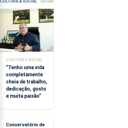
de
CULTURA & SOCIAL
VER MAIS
ensino
da
instituição
CULTURA E SOCIAL
“Tenho uma vida
completamente
cheia de trabalho,
dedicação, gosto
e muita paixão”
Conservatório de