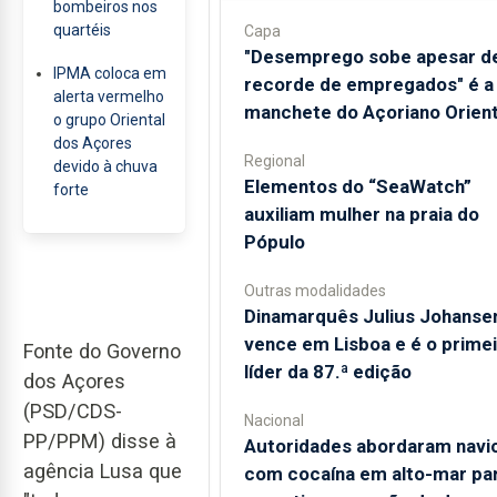
bombeiros nos
quartéis
Capa
"Desemprego sobe apesar d
IPMA coloca em
recorde de empregados" é a
alerta vermelho
manchete do Açoriano Orient
o grupo Oriental
dos Açores
Regional
devido à chuva
​Elementos do “SeaWatch”
forte
auxiliam mulher na praia do
Pópulo
Outras modalidades
Dinamarquês Julius Johanse
vence em Lisboa e é o prime
Fonte do Governo
líder da 87.ª edição
dos Açores
(PSD/CDS-
Nacional
PP/PPM) disse à
Autoridades abordaram navi
agência Lusa que
com cocaína em alto-mar pa