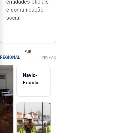
entidades oficiais
e comunicação
social.
PUB
REGIONAL
VER MAIS
Navio-
Escola
Sagres
está de
regresso
aos
Açores