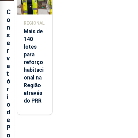
C
o
REGIONAL
n
Mais de
s
140
e
lotes
r
para
v
reforço
a
habitaci
t
onal na
ó
Região
r
através
i
do PRR
o
d
e
P
o