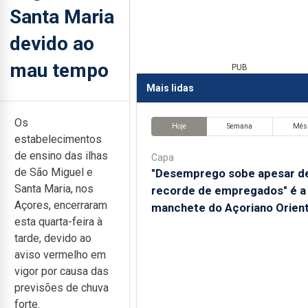
Santa Maria
devido ao
mau tempo
PUB
Mais lidas
Os
Hoje
Semana
Mês
estabelecimentos
de ensino das ilhas
Capa
de São Miguel e
"Desemprego sobe apesar d
Santa Maria, nos
recorde de empregados" é a
Açores, encerraram
manchete do Açoriano Orient
esta quarta-feira à
tarde, devido ao
aviso vermelho em
vigor por causa das
previsões de chuva
forte.