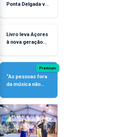
Ponta Delgada vai
contar com novos
instrumentos
Livro leva Açores
à nova geração
açordescendente
Premium
“As pessoas fora
da música não
têm a noção do
quão difícil é
produzir uma
música”