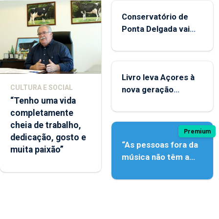
Conservatório de
Ponta Delgada vai
contar com novos
instrumentos
Livro leva Açores à
CULTURA E SOCIAL
nova geração
“Tenho uma vida
açordescendente
completamente
cheia de trabalho,
Premium
dedicação, gosto e
“As pessoas fora da
muita paixão”
música não têm a
noção do quão difícil
é produzir uma
música”