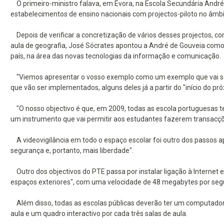
O primeiro-ministro falava, em Évora, na Escola Secundária André
estabelecimentos de ensino nacionais com projectos-piloto no âmbi
Depois de verificar a concretização de vários desses projectos, co
aula de geografia, José Sócrates apontou a André de Gouveia como
país, na área das novas tecnologias da informação e comunicação.
"Viemos apresentar o vosso exemplo como um exemplo que vai ser 
que vão ser implementados, alguns deles já a partir do "início do pró
"O nosso objectivo é que, em 2009, todas as escola portuguesas te
um instrumento que vai permitir aos estudantes fazerem transacçõ
A videovigilância em todo o espaço escolar foi outro dos passos 
segurança e, portanto, mais liberdade".
Outro dos objectivos do PTE passa por instalar ligação à Internet 
espaços exteriores", com uma velocidade de 48 megabytes por seg
Além disso, todas as escolas públicas deverão ter um computador 
aula e um quadro interactivo por cada três salas de aula.