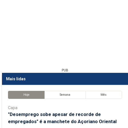
PUB
Mais lidas
Hoje
Semana
Mês
Capa
"Desemprego sobe apesar de recorde de
empregados" é a manchete do Açoriano Oriental