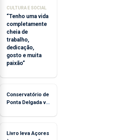
CULTURA E SOCIAL
“Tenho uma vida
completamente
cheia de
trabalho,
dedicação,
gosto e muita
paixão”
Conservatório de
Ponta Delgada vai
contar com
novos
instrumentos
Livro leva Açores