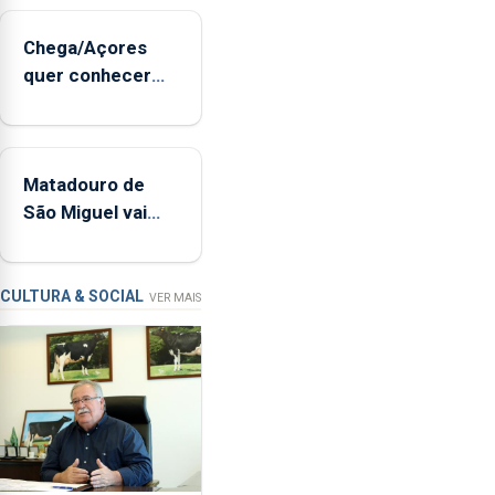
de
sopro,
Chega/Açores
uma
quer conhecer
harpa,
medidas para
tímpanos
controlar a dívida
e
pública regional
estrados,
Matadouro de
permitindo
São Miguel vai
reforçar
ser alvo de
as
requalificação
condições
de
CULTURA & SOCIAL
VER MAIS
ensino
da
instituição