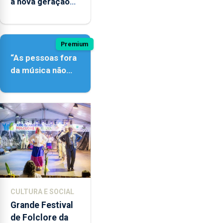
à nova geração
açordescendente
Premium
“As pessoas fora
da música não
têm a noção do
quão difícil é
produzir uma
música”
CULTURA E SOCIAL
Grande Festival
de Folclore da