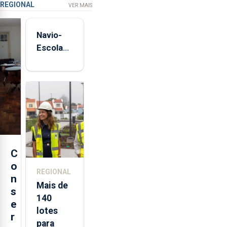
REGIONAL
VER MAIS
Navio-
Escola
Sagres
está de
regresso
aos
Açores
C
o
REGIONAL
n
Mais de
s
140
e
lotes
r
para