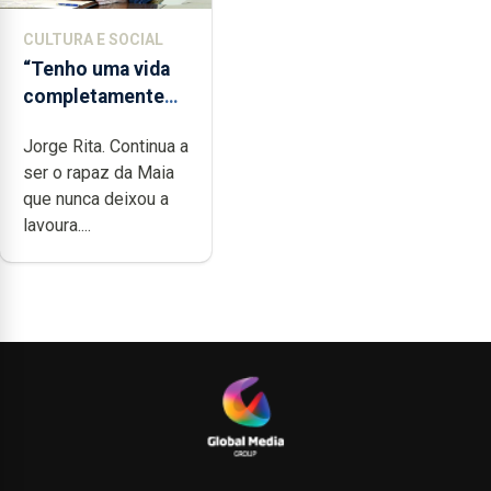
CULTURA E SOCIAL
“Tenho uma vida
completamente
cheia de trabalho,
Jorge Rita. Continua a
dedicação, gosto
ser o rapaz da Maia
e muita paixão”
que nunca deixou a
lavoura....