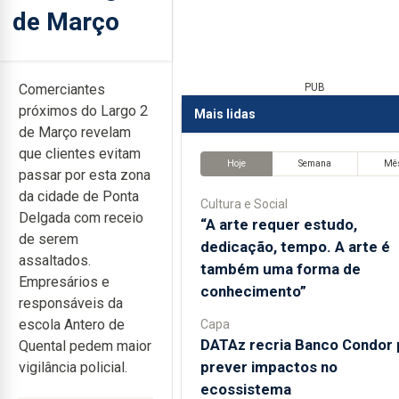
de Março
Comerciantes
PUB
próximos do Largo 2
Mais lidas
de Março revelam
que clientes evitam
Hoje
Semana
Mê
passar por esta zona
da cidade de Ponta
Cultura e Social
Delgada com receio
“A arte requer estudo,
de serem
dedicação, tempo. A arte é
assaltados.
também uma forma de
Empresários e
conhecimento”
responsáveis da
escola Antero de
Capa
DATAz recria Banco Condor 
Quental pedem maior
prever impactos no
vigilância policial.
ecossistema