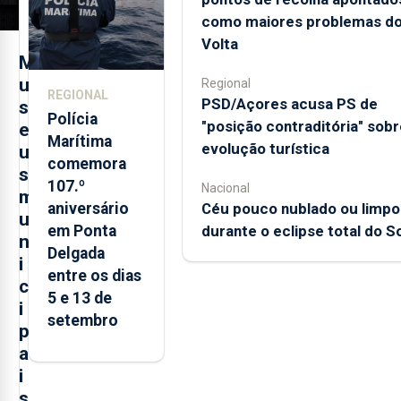
como maiores problemas d
Volta
M
u
Regional
REGIONAL
PSD/Açores acusa PS de
s
Polícia
"posição contraditória" sobr
e
Marítima
evolução turística
u
comemora
s
107.º
Nacional
m
aniversário
Céu pouco nublado ou limpo
u
em Ponta
durante o eclipse total do So
n
Delgada
i
entre os dias
c
5 e 13 de
i
setembro
p
a
i
s