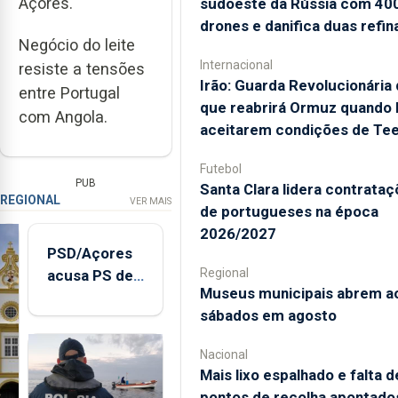
Açores.
sudoeste da Rússia com 40
drones e danifica duas refin
Negócio do leite
Internacional
resiste a tensões
Irão: Guarda Revolucionária 
entre Portugal
que reabrirá Ormuz quando
com Angola.
aceitarem condições de Te
Futebol
PUB
Santa Clara lidera contrata
REGIONAL
VER MAIS
de portugueses na época
2026/2027
PSD/Açores
Regional
acusa PS de
Museus municipais abrem a
"posição
sábados em agosto
contraditória"
sobre
Nacional
evolução
Mais lixo espalhado e falta d
turística
pontos de recolha apontado