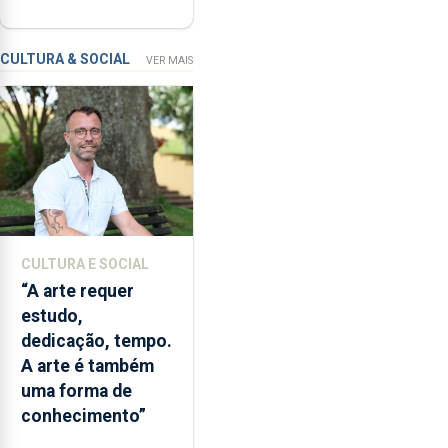
regressam após
no
missão na Roménia
Verão”,
que
CULTURA & SOCIAL
VER MAIS
garante
a
abertura
dos
museus
e
núcleos
museológicos
CULTURA E SOCIAL
integrados
“A arte requer
na
estudo,
Rede
dedicação, tempo.
Municipal
A arte é também
de
uma forma de
Museus
conhecimento”
aos
sábados