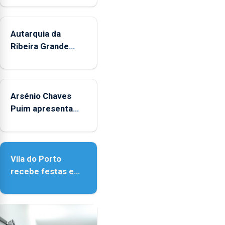
durante
o
mês
Autarquia da
de
Ribeira Grande
agosto,
promove iniciativa
entre
"Museus no Verão"
as
14h00
Arsénio Chaves
e
Puim apresenta
as
obras na Biblioteca
18h00.
de Vila do Porto
Vila do Porto
recebe festas em
honra de Nossa
Senhora da
Assunção